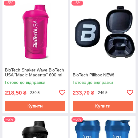
–5%
–5%
BioTech Shaker Wave BioTech
USA "Magic Magenta" 600 ml
BioTech Pillbox NEW!
Готово до відправки
Готово до відправки
218,50
233,70
₴
₴
230 ₴
246 ₴
Купити
Купити
–5%
–5%