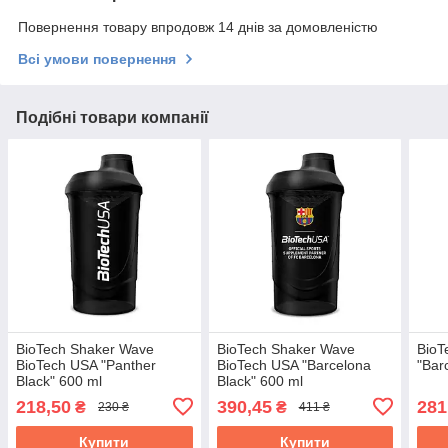
Повернення товару впродовж 14 днів за домовленістю
Всі умови повернення
Подібні товари компанії
BioTech Shaker Wave
BioTech Shaker Wave
BioT
BioTech USA "Panther
BioTech USA "Barcelona
"Bar
Black" 600 ml
Black" 600 ml
218,50
390,45
281
₴
₴
230 ₴
411 ₴
Купити
Купити