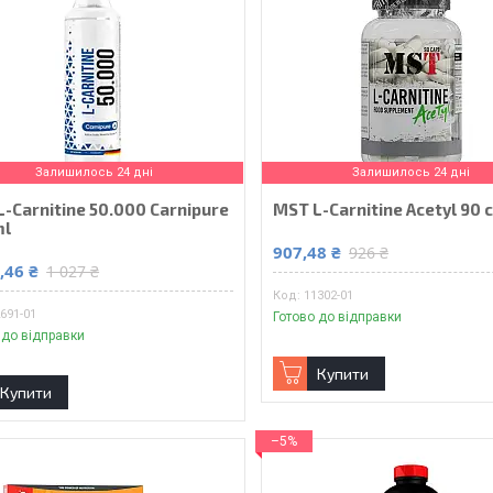
Залишилось 24 дні
Залишилось 24 дні
-Carnitine 50.000 Carnipure
MST L-Carnitine Acetyl 90 
ml
907,48 ₴
926 ₴
,46 ₴
1 027 ₴
11302-01
691-01
Готово до відправки
 до відправки
Купити
Купити
–5%