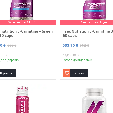
Залишилось 24 дні
Залишилось 24 дні
nutrition L-Carnitine + Green
Trec Nutrition L-Carnitine
80 caps
60 caps
0 ₴
533,90 ₴
608 ₴
562 ₴
101-01
21100-01
 до відправки
Готово до відправки
Купити
Купити