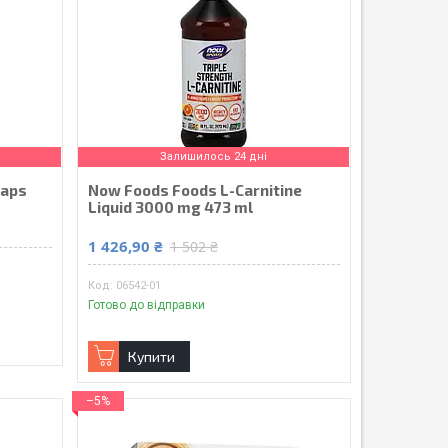
Залишилось 24 дні
caps
Now Foods Foods L-Carnitine
Liquid 3000 mg 473 ml
1 426,90 ₴
1 502 ₴
06542-01
Готово до відправки
Купити
–5%