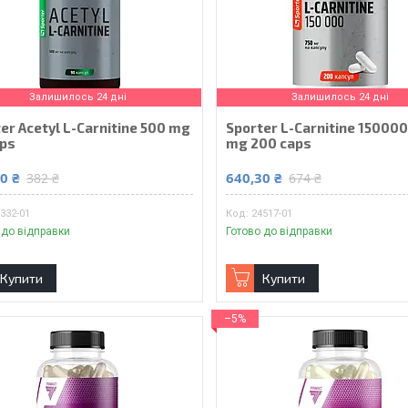
Залишилось 24 дні
Залишилось 24 дні
er Acetyl L-Carnitine 500 mg
Sporter L-Carnitine 150000
aps
mg 200 caps
0 ₴
640,30 ₴
382 ₴
674 ₴
332-01
24517-01
 до відправки
Готово до відправки
Купити
Купити
–5%