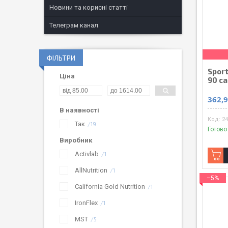
Новини та корисні статті
Телеграм канал
ФІЛЬТРИ
Sport
Ціна
90 c
362,9
В наявності
24
Так
19
Готово
Виробник
Activlab
1
AllNutrition
1
–5%
California Gold Nutrition
1
IronFlex
1
MST
5