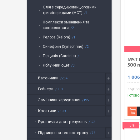
Олія з середньоланцюговими
тригліцеридами (MCT)
1
Комплекси зменшення та
контролю ваги
2
Релора (Relora)
1
Синефрин (Synephrine)
2
Гарцинія (Garcinia)
1
MST L
500 
Яблучний оцет
3
1 006
Батончики
254
Гейнери
338
22
Готово
Замінники харчування
195
Креатини
309
Рукавички для тренувань
142
–5%
Підвищення тестостерону
75