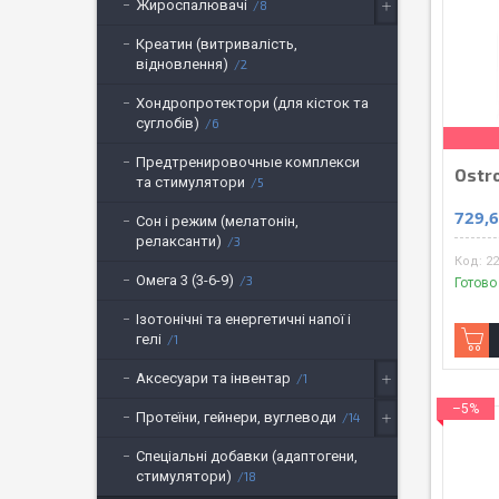
Жироспалювачі
8
Креатин (витривалість,
відновлення)
2
Хондропротектори (для кісток та
суглобів)
6
Предтренировочные комплекси
Ostro
та стимулятори
5
729,6
Сон і режим (мелатонін,
релаксанти)
3
22
Омега 3 (3-6-9)
3
Готово
Ізотонічні та енергетичні напої і
гелі
1
Аксесуари та інвентар
1
–5%
Протеїни, гейнери, вуглеводи
14
Спеціальні добавки (адаптогени,
стимулятори)
18