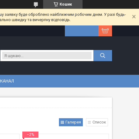
Кошик
шу заявку буде оброблено найближчим робочим днем. У разі будь-
ально швидку та вичерпну відповідь.
 КАНАЛ
Галерея
Список
–2%