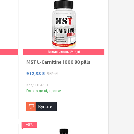
Залишилось 24 дні
MST L-Carnitine 1000 90 pills
912,38 ₴
931 ₴
11547-01
Готово до відправки
Купити
–5%