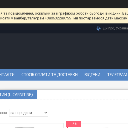
та повідомлення, оскільки за її графіком роботи сьогодні вихідний. Ва
писати у вайбер/телеграм +380632289755 і ми постараємося дати максим
Дніпро, Україна
НТАКТИ
СПОСІБ ОПЛАТИ ТА ДОСТАВКИ
ВІДГУКИ
ТЕЛЕГРАМ
ТИН (L-CARNITINE)
–5%