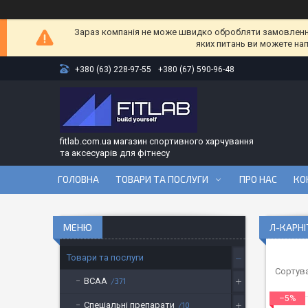
Зараз компанія не може швидко обробляти замовлення 
яких питань ви можете на
+380 (63) 228-97-55
+380 (67) 590-96-48
fitlab.com.ua магазин спортивного харчування
та аксесуарів для фітнесу
ГОЛОВНА
ТОВАРИ ТА ПОСЛУГИ
ПРО НАС
КО
Л-КАРНІ
Товари та послуги
BCAA
371
–5%
Спеціальні препарати
10