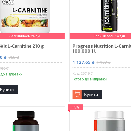
Залишилось 24 дні
Залишилось 24 дні
Vit L-Carnitine 210 g
Progress Nutrition L-Carni
100.000 1 l
0 ₴
768 ₴
1 127,65 ₴
1 187 ₴
995-01
23018-01
 до відправки
Готово до відправки
Купити
Купити
–5%