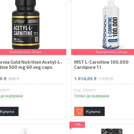
Залишилось 24 дні
Залишилось 24 дні
ornia Gold Nutrition Acetyl-L-
MST L-Carnitine 100.000
tine 500 mg 60 veg caps
Carnipure 1 l
0 ₴
1 614,05 ₴
806 ₴
1 699 ₴
658-01
22694-01
 до відправки
Готово до відправки
Купити
Купити
–2%