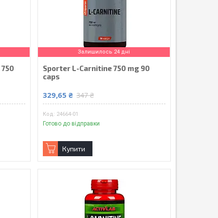
Залишилось 24 дні
 750
Sporter L-Carnitine 750 mg 90
caps
329,65 ₴
347 ₴
24664-01
Готово до відправки
Купити