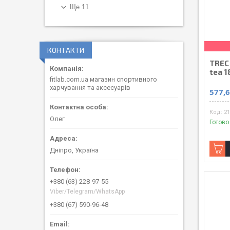
Ще 11
КОНТАКТИ
TREC 
tea 1
fitlab.com.ua магазин спортивного
харчування та аксесуарів
577,6
21
Олег
Готово
Дніпро, Україна
+380 (63) 228-97-55
Viber/Telegram/WhatsApp
+380 (67) 590-96-48