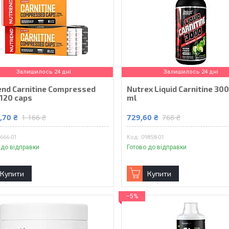
Залишилось 24 дні
Залишилось 24 дні
end Carnitine Compressed
Nutrex Liquid Carnitine 30
120 caps
ml
,70 ₴
729,60 ₴
1 166 ₴
768 ₴
666-01
09858-01
 до відправки
Готово до відправки
Купити
Купити
–5%