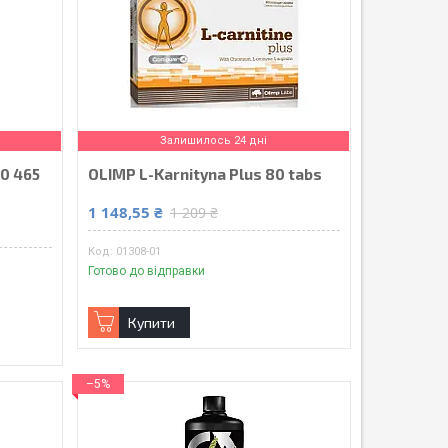
Залишилось 24 дні
00 465
OLIMP L-Karnityna Plus 80 tabs
1 148,55 ₴
1 209 ₴
01308-01
Готово до відправки
Купити
–5%