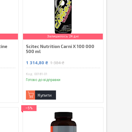
Залишилось 24 дні
tine
Scitec Nutrition Carni X 100 000
500 ml
1 314,80 ₴
1 384 ₴
00181-01
Готово до відправки
Купити
–5%