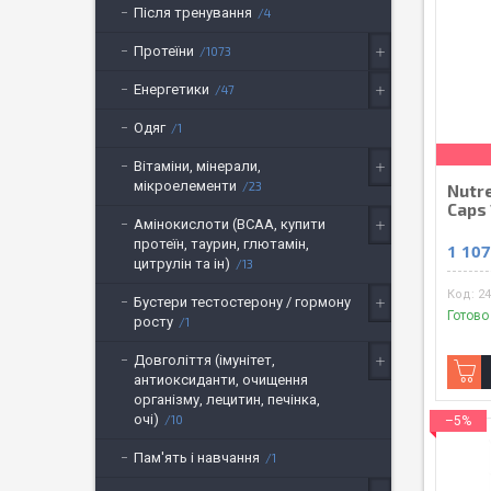
Після тренування
4
Протеїни
1073
Енергетики
47
Одяг
1
Вітаміни, мінерали,
мікроелементи
23
Nutr
Caps 
Амінокислоти (BCAA, купити
протеїн, таурин, глютамін,
1 107
цитрулін та ін)
13
24
Бустери тестостерону / гормону
Готово
росту
1
Довголіття (імунітет,
антиоксиданти, очищення
організму, лецитин, печінка,
очі)
10
–5%
Пам'ять і навчання
1