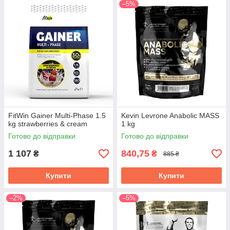
–5%
FitWin Gainer Multi-Phase 1.5
Kevin Levrone Anabolic MASS
kg strawberries & cream
1 kg
Готово до відправки
Готово до відправки
1 107
840,75
₴
₴
885 ₴
Купити
Купити
–2%
–5%