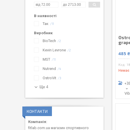
В наявності
Так
11
Виробник
Ostr
BioTech
2
grape
Kevin Levrone
2
485 
MST
11
18
Nutrend
4
Немає 
OstroVit
3
+3
Ще 4
Vi
КОНТАКТИ
fitlab.com.ua магазин спортивного