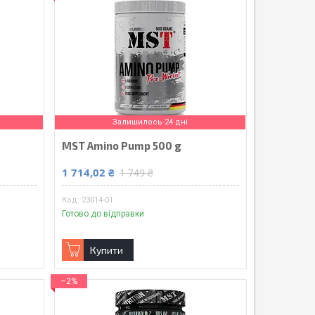
Залишилось 24 дні
MST Amino Pump 500 g
1 714,02 ₴
1 749 ₴
23014-01
Готово до відправки
Купити
–2%