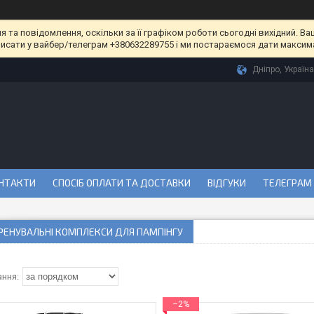
та повідомлення, оскільки за її графіком роботи сьогодні вихідний. Ва
писати у вайбер/телеграм +380632289755 і ми постараємося дати максим
Дніпро, Україна
НТАКТИ
СПОСІБ ОПЛАТИ ТА ДОСТАВКИ
ВІДГУКИ
ТЕЛЕГРАМ
РЕНУВАЛЬНІ КОМПЛЕКСИ ДЛЯ ПАМПІНГУ
–2%