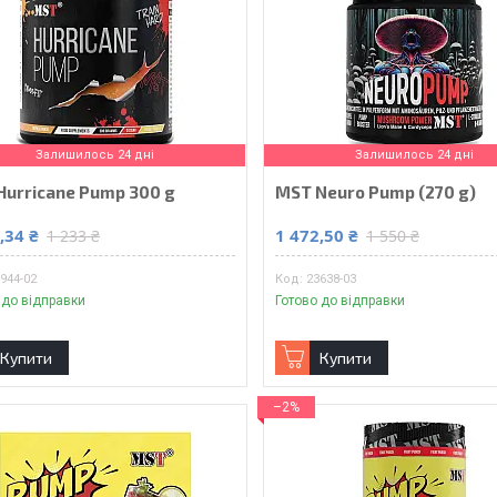
Залишилось 24 дні
Залишилось 24 дні
Hurricane Pump 300 g
MST Neuro Pump (270 g)
,34 ₴
1 472,50 ₴
1 233 ₴
1 550 ₴
944-02
23638-03
 до відправки
Готово до відправки
Купити
Купити
–2%