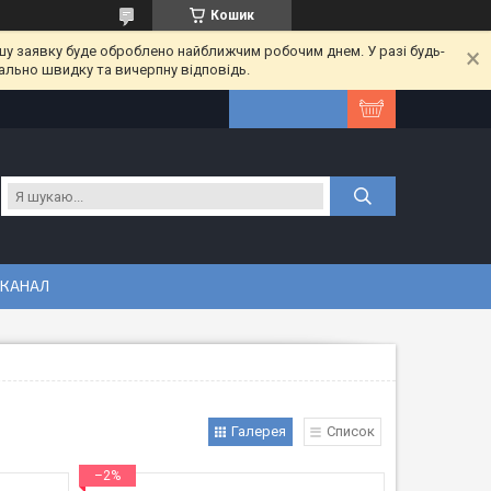
Кошик
шу заявку буде оброблено найближчим робочим днем. У разі будь-
ально швидку та вичерпну відповідь.
 КАНАЛ
Галерея
Список
–2%