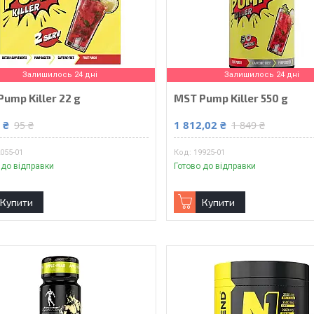
Залишилось 24 дні
Залишилось 24 дні
ump Killer 22 g
MST Pump Killer 550 g
 ₴
1 812,02 ₴
95 ₴
1 849 ₴
055-01
19925-01
 до відправки
Готово до відправки
Купити
Купити