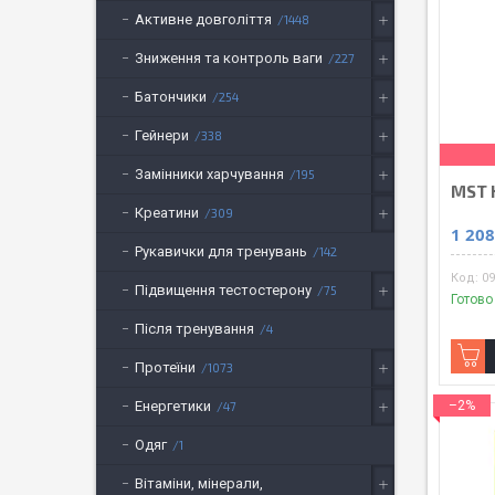
Активне довголіття
1448
Зниження та контроль ваги
227
Батончики
254
Гейнери
338
Замінники харчування
195
MST 
Креатини
309
1 208
Рукавички для тренувань
142
09
Підвищення тестостерону
75
Готово
Після тренування
4
Протеїни
1073
–2%
Енергетики
47
Одяг
1
Вітаміни, мінерали,