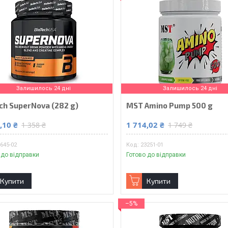
Залишилось 24 дні
Залишилось 24 дні
ch SuperNova (282 g)
MST Amino Pump 500 g
,10 ₴
1 714,02 ₴
1 358 ₴
1 749 ₴
645-02
23251-01
 до відправки
Готово до відправки
Купити
Купити
–5%