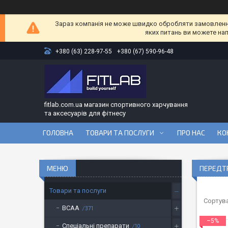
Зараз компанія не може швидко обробляти замовлення 
яких питань ви можете на
+380 (63) 228-97-55
+380 (67) 590-96-48
fitlab.com.ua магазин спортивного харчування
та аксесуарів для фітнесу
ГОЛОВНА
ТОВАРИ ТА ПОСЛУГИ
ПРО НАС
КО
ПЕРЕДТ
Товари та послуги
BCAA
371
–5%
Спеціальні препарати
10