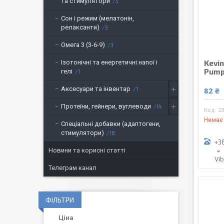
та стимулятори
5
Сон і режим (мелатонін,
релаксанти)
3
Омега 3 (3-6-9)
3
Kevin
Ізотонічні та енергетичні напої і
Pump
гелі
1
Аксесуари та інвентар
1
82 ₴
Протеїни, гейнери, вуглеводи
14
23
Немає 
Спеціальні добавки (адаптогени,
стимулятори)
18
+3
Новини та корисні статті
Vi
Телеграм канал
ФІЛЬТРИ
Ціна