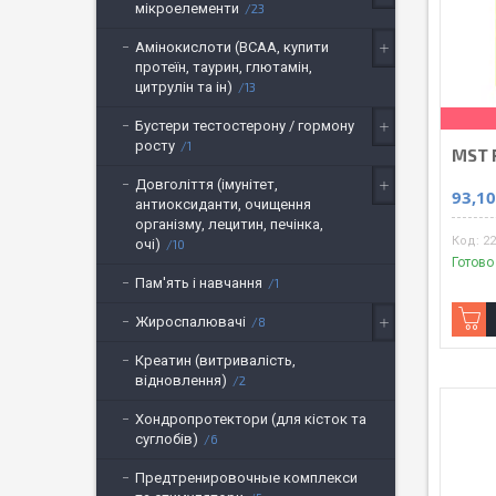
мікроелементи
23
Амінокислоти (BCAA, купити
протеїн, таурин, глютамін,
цитрулін та ін)
13
Бустери тестостерону / гормону
росту
1
MST P
Довголіття (імунітет,
93,10
антиоксиданти, очищення
організму, лецитин, печінка,
22
очі)
10
Готово
Пам'ять і навчання
1
Жироспалювачі
8
Креатин (витривалість,
відновлення)
2
Хондропротектори (для кісток та
суглобів)
6
Предтренировочные комплекси