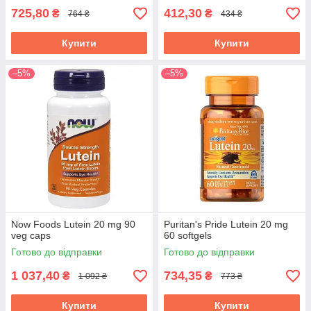
725,80
412,30
₴
₴
764 ₴
434 ₴
Купити
Купити
–5%
–5%
Now Foods Lutein 20 mg 90
Puritan's Pride Lutein 20 mg
veg caps
60 softgels
Готово до відправки
Готово до відправки
1 037,40
734,35
₴
₴
1 092 ₴
773 ₴
Купити
Купити