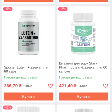
–5%
–2%
Вітаміни для зору Stark
Sporter Lutein + Zeaxanthin
Pharm Lutein & Zeaxanthin 60
60 caps
капсул
Готово до відправки
Готово до відправки
366,70
421,40
₴
₴
386 ₴
430 ₴
Купити
Купити
–2%