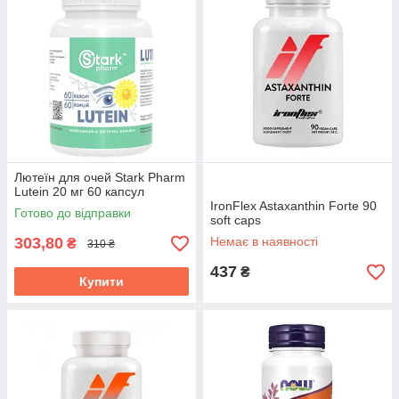
Лютеїн для очей Stark Pharm
Lutein 20 мг 60 капсул
IronFlex Astaxanthin Forte 90
Готово до відправки
soft caps
303,80
Немає в наявності
₴
310 ₴
437
₴
Купити