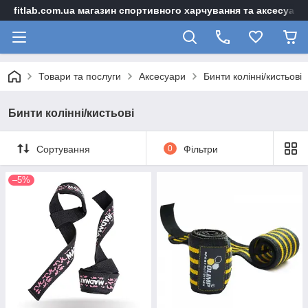
fitlab.com.ua магазин спортивного харчування та аксесуарі
Товари та послуги
Аксесуари
Бинти колінні/кистьові
Бинти колінні/кистьові
Сортування
0
Фільтри
–5%