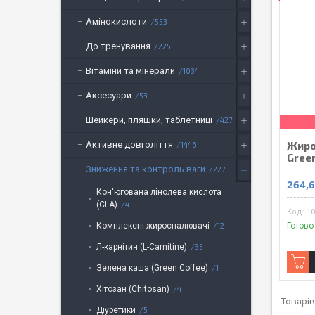
Амінокислоти
553
До тренування
225
Вітаміни та мінерали
1034
Аксесуари
53
Шейкери, пляшки, таблетниці
427
Активне довголіття
Жиро
1446
Green
Зниження та контроль ваги
227
264,6
Кон'югована лінолева кислота
(CLA)
4
1
Комплексні жироспалювачі
12
Готово
Л-карнітин (L-Carnitine)
35
Зелена каша (Green Coffee)
1
Хітозан (Chitosan)
4
Діуретики
5