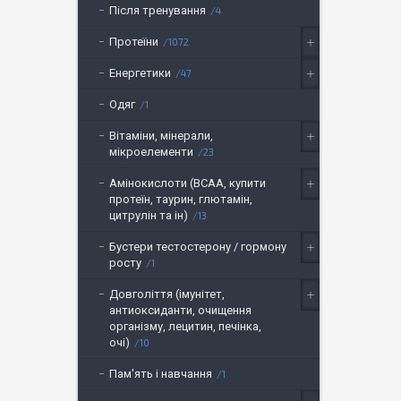
Після тренування
4
Протеїни
1072
Енергетики
47
Одяг
1
Вітаміни, мінерали,
мікроелементи
23
Амінокислоти (BCAA, купити
протеїн, таурин, глютамін,
цитрулін та ін)
13
Бустери тестостерону / гормону
росту
1
Довголіття (імунітет,
антиоксиданти, очищення
організму, лецитин, печінка,
очі)
10
Пам'ять і навчання
1