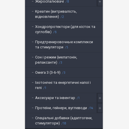
Жироспалювачі
8
Креатин (витривалість,
відновлення)
2
Хондропротектори (для кісток та
суглобів)
6
Предтренировочные комплекси
та стимулятори
5
Сон і режим (мелатонін,
релаксанти)
3
Омега 3 (3-6-9)
3
Ізотонічні та енергетичні напої і
гелі
1
Аксесуари та інвентар
1
Протеїни, гейнери, вуглеводи
14
Спеціальні добавки (адаптогени,
стимулятори)
18