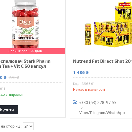
Залишилось 25 днів
спалювач Stark Pharm
Nutrend Fat Direct Shot 20
 Tea + Vit C 60 капсул
1 486 ₴
0 ₴
270 ₴
22033-01
0011
Немає в наявності
 до відправки
+380 (63) 228-97-55
Купити
Viber/Telegram/WhatsApp