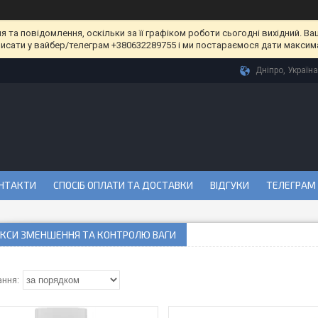
та повідомлення, оскільки за її графіком роботи сьогодні вихідний. Ва
писати у вайбер/телеграм +380632289755 і ми постараємося дати максим
Дніпро, Україна
НТАКТИ
СПОСІБ ОПЛАТИ ТА ДОСТАВКИ
ВІДГУКИ
ТЕЛЕГРАМ
КСИ ЗМЕНШЕННЯ ТА КОНТРОЛЮ ВАГИ