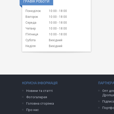
ГРАФІК РОБОТИ
Понеділок
10:00
18:00
Вівторок
10:00
18:00
Середа
10:00
18:00
Четвер
10:00
18:00
Пʼятниця
10:00
18:00
Субота
Вихідний
Неділя
Вихідний
КОРИСНА ІНФОРМАЦІЯ
ПАРТНЕР
Новини та статті
Опт для
Дропши
Фотогалерея
Підпис
Головна сторінка
Портфо
Про нас