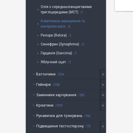
Олія з середньоланцюговими
тригліцеридами (MCT)
1
Комплекси зменшення та
контролю ваги
2
Релора (Relora)
1
Синефрин (Synephrine)
2
Гарцинія (Garcinia)
1
Яблучний оцет
3
Батончики
254
Гейнери
338
Замінники харчування
195
Креатини
309
Рукавички для тренувань
142
Підвищення тестостерону
75