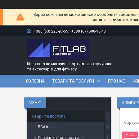
Зараз компанія не може швидко обробляти замовлення 
яких питань ви можете на
+380 (63) 228-97-55
+380 (67) 590-96-48
fitlab.com.ua магазин спортивного харчування
та аксесуарів для фітнесу
ГОЛОВНА
ТОВАРИ ТА ПОСЛУГИ
ПРО НАС
КО
КОМПЛЕ
Товари та послуги
BCAA
370
–2%
Спеціальні препарати
9