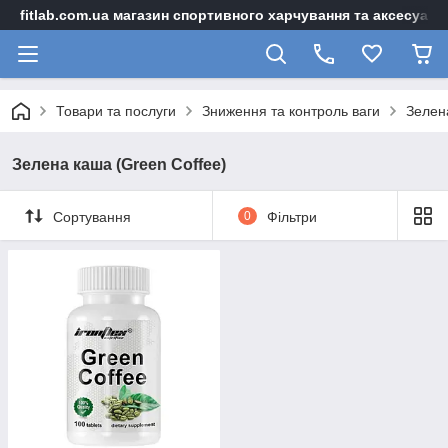
fitlab.com.ua магазин спортивного харчування та аксесуарі
Товари та послуги
Зниження та контроль ваги
Зелен
Зелена каша (Green Coffee)
Сортування
0
Фільтри