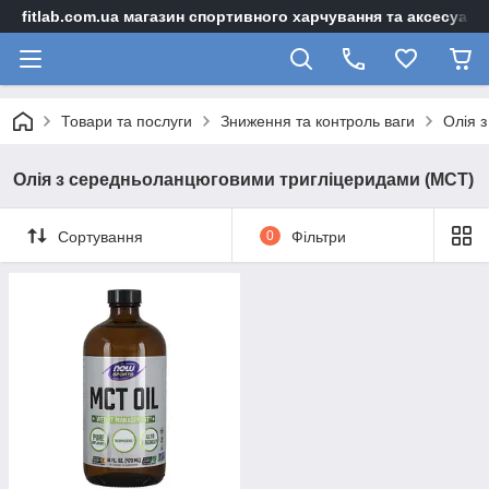
fitlab.com.ua магазин спортивного харчування та аксесуарі
Товари та послуги
Зниження та контроль ваги
Олія 
Олія з середньоланцюговими тригліцеридами (MCT)
Сортування
0
Фільтри