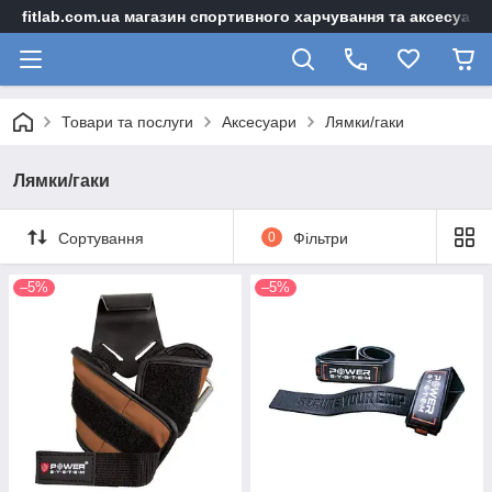
fitlab.com.ua магазин спортивного харчування та аксесуарі
Товари та послуги
Аксесуари
Лямки/гаки
Лямки/гаки
Сортування
0
Фільтри
–5%
–5%