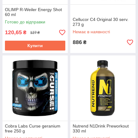
OLIMP R-Weiler Energy Shot
60 ml
Cellucor C4 Original 30 serv.
Готово до відправки
273 g
120,65
Немає в наявності
₴
127 ₴
886
₴
Купити
Cobra Labs Curse geranium
Nutrend N1Drink Preworkout
free 250 g
330 ml