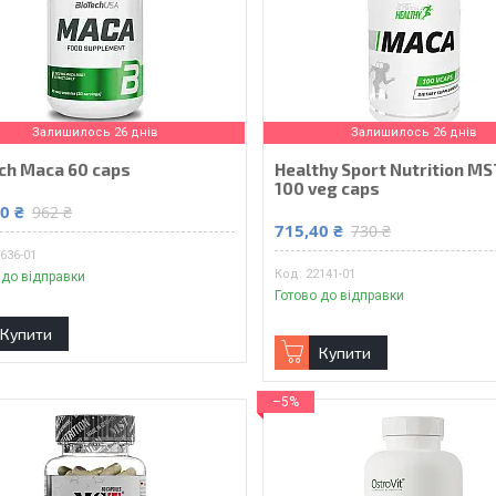
Залишилось 26 днів
Залишилось 26 днів
ch Maca 60 caps
Healthy Sport Nutrition M
100 veg caps
0 ₴
962 ₴
715,40 ₴
730 ₴
636-01
22141-01
 до відправки
Готово до відправки
Купити
Купити
–5%