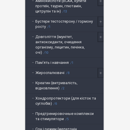
Амінокислоти (BCAA, купити
протеїн, таурин, глютамін,
цитрулін та ін)
13
Бустери тестостерону / гормону
росту
1
Довголіття (імунітет,
антиоксиданти, очищення
організму, лецитин, печінка,
очі)
10
Пам'ять і навчання
1
Жироспалювачі
8
Креатин (витривалість,
відновлення)
2
Хондропротектори (для кісток та
суглобів)
6
Предтренировочные комплекси
та стимулятори
5
Сон і режим (мелатонін,