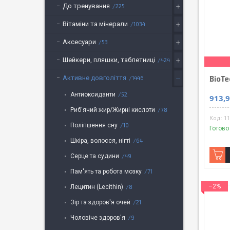
До тренування
225
Вітаміни та мінерали
1034
Аксесуари
53
Шейкери, пляшки, таблетниці
424
Активне довголіття
BioTe
1446
Антиоксиданти
52
913,9
Риб'ячий жир/Жирні кислоти
78
11
Поліпшення сну
10
Готово
Шкіра, волосся, нігті
64
Серце та судини
49
Пам'ять та робота мозку
71
–2%
Лецитин (Lecithin)
8
Зір та здоров'я очей
21
Чоловіче здоров'я
9