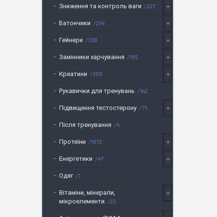
Зниження та контроль ваги
227
Батончики
254
Гейнери
338
Замінники харчування
195
Креатини
309
Рукавички для тренувань
142
Підвищення тестостерону
75
Після тренування
4
Протеїни
1072
Енергетики
47
Одяг
1
Вітаміни, мінерали,
мікроелементи
23