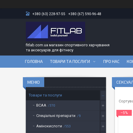
+380 (63) 228-97-55
+380 (67) 590-96-48
fitlab.com.ua магазин спортивного харчування
та аксесуарів для фітнесу
ГОЛОВНА
ТОВАРИ ТА ПОСЛУГИ
ПРО НАС
КО
СЕКСУАЛ
Товари та послуги
BCAA
370
–5%
Спеціальні препарати
9
Амінокислоти
553