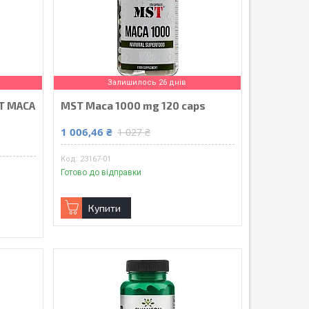
Залишилось 26 днів
ST MACA
MST Maca 1000 mg 120 caps
1 006,46 ₴
1 027 ₴
23167-01
Готово до відправки
Купити