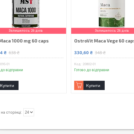
Залишилось 26 днів
Залишилось 26 днів
Maca 1000 mg 60 caps
OstroVit Maca Vege 60 cap
4 ₴
330,60 ₴
638 ₴
348 ₴
095-01
20802-01
 до відправки
Готово до відправки
Купити
Купити