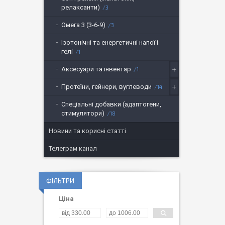
релаксанти)
3
Омега 3 (3-6-9)
3
Ізотонічні та енергетичні напої і
гелі
1
Аксесуари та інвентар
1
Протеїни, гейнери, вуглеводи
14
Спеціальні добавки (адаптогени,
стимулятори)
18
Новини та корисні статті
Телеграм канал
ФІЛЬТРИ
Ціна