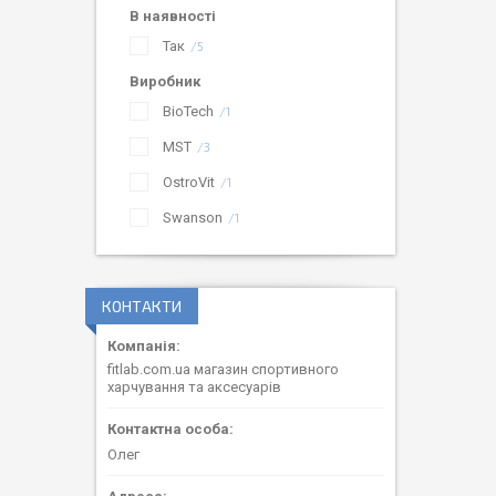
В наявності
Так
5
Виробник
BioTech
1
MST
3
OstroVit
1
Swanson
1
КОНТАКТИ
fitlab.com.ua магазин спортивного
харчування та аксесуарів
Олег