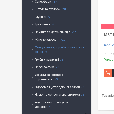
Суперфуди
57
Кістки та суглоби
91
Імунітет
20
Травлення
41
Печінка та детоксикація
12
MST 
Жіноче здоров'я
20
625,2
Сексуальне здоров'я чоловіків та
жінок
6
23
Готово
Гриби лікувальні
5
Профілактика
3
Догляд за ротовою
порожниною
3
Здоров'я щитоподібної залози
3
Нирки та сечостатева система
2
Адаптогени і тонізуючі
добавки
3