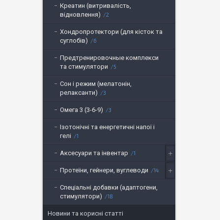
Креатин (витривалість,
відновлення)
2
Хондропротектори (для кісток та
суглобів)
6
Предтренировочные комплекси
та стимулятори
5
Сон і режим (мелатонін,
релаксанти)
3
Омега 3 (3-6-9)
3
Ізотонічні та енергетичні напої і
гелі
1
Аксесуари та інвентар
1
Протеїни, гейнери, вуглеводи
14
Спеціальні добавки (адаптогени,
стимулятори)
18
Новини та корисні статті