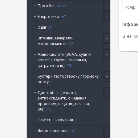
Протеїни
1072
Колір
Енергетики
47
Інфор
Одяг
1
Ціна:
50
Вітаміни, мінерали,
мікроелементи
23
Амінокислоти (BCAA, купити
протеїн, таурин, глютамін,
цитрулін та ін)
13
Бустери тестостерону / гормону
росту
1
Довголіття (імунітет,
антиоксиданти, очищення
організму, лецитин, печінка,
очі)
10
Пам'ять і навчання
1
Жироспалювачі
8