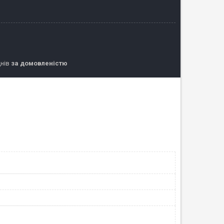
днів
за домовленістю