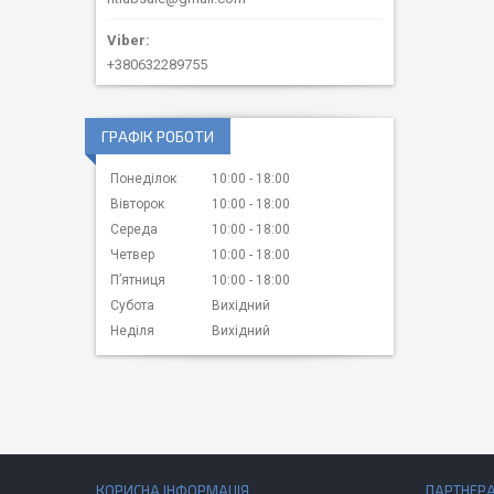
+380632289755
ГРАФІК РОБОТИ
Понеділок
10:00
18:00
Вівторок
10:00
18:00
Середа
10:00
18:00
Четвер
10:00
18:00
Пʼятниця
10:00
18:00
Субота
Вихідний
Неділя
Вихідний
КОРИСНА ІНФОРМАЦІЯ
ПАРТНЕР