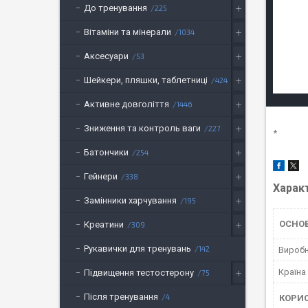
До тренування
225
Вітаміни та мінерали
1034
Аксесуари
53
Шейкери, пляшки, таблетниці
424
Активне довголіття
1446
Зниження та контроль ваги
227
*
Батончики
254
Гейнери
338
Харак
Замінники харчування
195
ОСНОВ
Креатини
309
Рукавички для тренувань
142
Вироб
Країна
Підвищення тестостерону
75
Після тренування
4
КОРИ