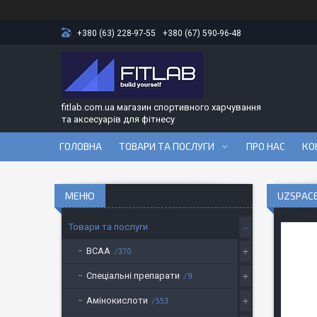
+380 (63) 228-97-55
+380 (67) 590-96-48
fitlab.com.ua магазин спортивного харчування
та аксесуарів для фітнесу
ГОЛОВНА
ТОВАРИ ТА ПОСЛУГИ
ПРО НАС
КО
UZSPACE
Товари та послуги
BCAA
370
Спеціальні препарати
9
Амінокислоти
553