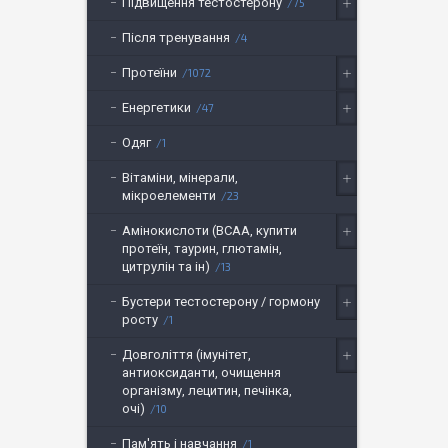
Підвищення тестостерону
75
Після тренування
4
Протеїни
1072
Енергетики
47
Одяг
1
Вітаміни, мінерали,
мікроелементи
23
Амінокислоти (BCAA, купити
протеїн, таурин, глютамін,
цитрулін та ін)
13
Бустери тестостерону / гормону
росту
1
Довголіття (імунітет,
антиоксиданти, очищення
організму, лецитин, печінка,
очі)
10
Пам'ять і навчання
1