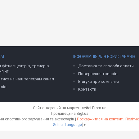
АМ
ІНФОРМАЦІЯ ДЛЯ КОРИСТУВАЧІВ
 фітнес центрів, тренерів.
Доставка та способи оплати
пінг
Повернення товарів
атися на наш телеграм канал
Відгуки про компанію
ліо
Контакти
Сайт створений на маркетплейсі
Prom.ua
Продавець на Bigl.ua
fitlab.com.ua магазин спортивного харчування та аксесуарів |
Поскаржитися на контент
|
Політик
Select Language
▼