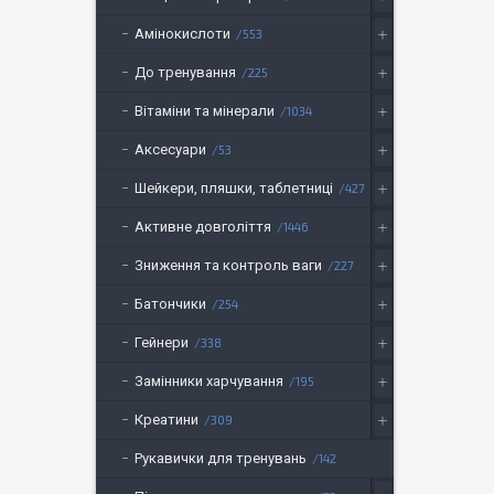
Амінокислоти
553
До тренування
225
Вітаміни та мінерали
1034
Аксесуари
53
Шейкери, пляшки, таблетниці
427
Активне довголіття
1446
Зниження та контроль ваги
227
Батончики
254
Гейнери
338
Замінники харчування
195
Креатини
309
Рукавички для тренувань
142