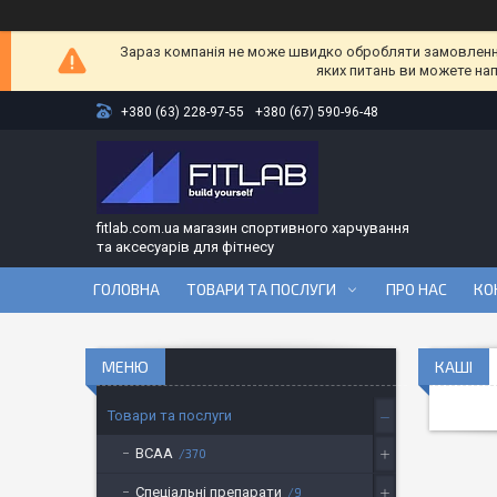
Зараз компанія не може швидко обробляти замовлення 
яких питань ви можете на
+380 (63) 228-97-55
+380 (67) 590-96-48
fitlab.com.ua магазин спортивного харчування
та аксесуарів для фітнесу
ГОЛОВНА
ТОВАРИ ТА ПОСЛУГИ
ПРО НАС
КО
КАШІ
Товари та послуги
BCAA
370
Спеціальні препарати
9