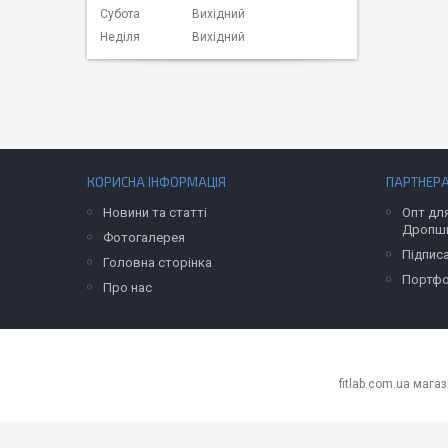
Субота
Вихідний
Неділя
Вихідний
КОРИСНА ІНФОРМАЦІЯ
ПАРТНЕР
Новини та статті
Опт для
Дропши
Фотогалерея
Підпис
Головна сторінка
Портфо
Про нас