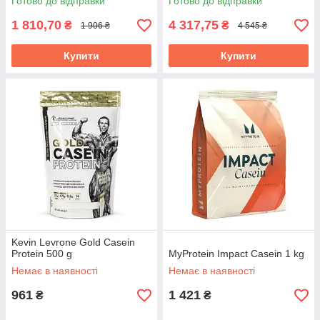
Готово до відправки
Готово до відправки
1 810,70
4 317,75
₴
₴
1 906 ₴
4 545 ₴
Купити
Купити
Kevin Levrone Gold Casein
Protein 500 g
MyProtein Impact Casein 1 kg
Немає в наявності
Немає в наявності
961
1 421
₴
₴