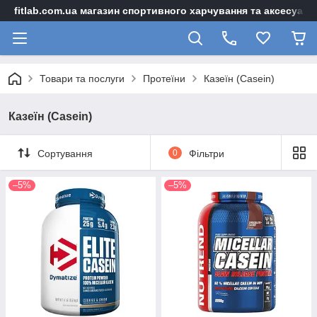
fitlab.com.ua магазин спортивного харчування та аксесуарі
Товари та послуги
Протеїни
Казеїн (Casein)
Казеїн (Casein)
Сортування
0
Фільтри
–5%
–5%