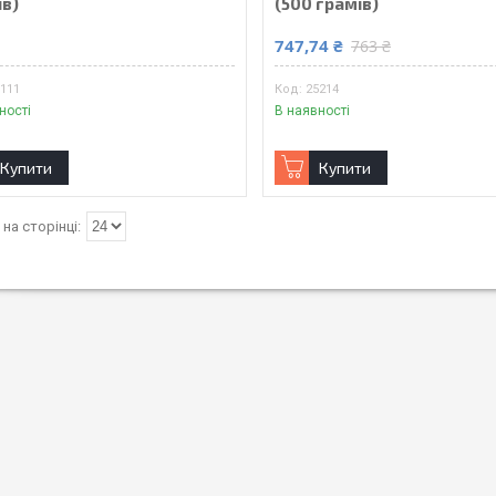
ів)
(500 грамів)
₴
747,74 ₴
763 ₴
7111
25214
ності
В наявності
Купити
Купити