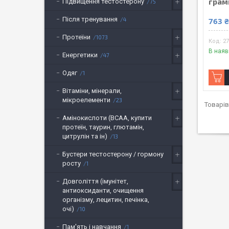
грам
Підвищення тестостерону
75
Після тренування
4
763 
Протеїни
1073
2
В наяв
Енергетики
47
Одяг
1
Вітаміни, мінерали,
мікроелементи
23
Амінокислоти (BCAA, купити
протеїн, таурин, глютамін,
цитрулін та ін)
13
Бустери тестостерону / гормону
росту
1
Довголіття (імунітет,
антиоксиданти, очищення
організму, лецитин, печінка,
очі)
10
Пам'ять і навчання
1