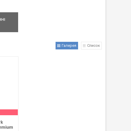
ЧНІ
Галерея
Список
rk
remium