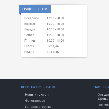
ГРАФІК РОБОТИ
Понеділок
10:00
18:00
Вівторок
10:00
18:00
Середа
10:00
18:00
Четвер
10:00
18:00
Пʼятниця
10:00
18:00
Субота
Вихідний
Неділя
Вихідний
КОРИСНА ІНФОРМАЦІЯ
ПАРТНЕР
Новини та статті
Опт для
Дропши
Фотогалерея
Підпис
Головна сторінка