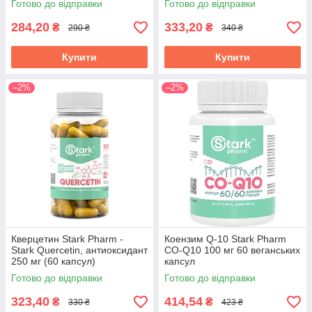
Готово до відправки
Готово до відправки
284,20
333,20
₴
₴
290 ₴
340 ₴
Купити
Купити
–2%
–2%
Кверцетин Stark Pharm -
Коензим Q-10 Stark Pharm
Stark Quercetin, антиоксидант
CO-Q10 100 мг 60 веганських
250 мг (60 капсул)
капсул
Готово до відправки
Готово до відправки
323,40
414,54
₴
₴
330 ₴
423 ₴