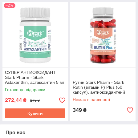
–2%
СУПЕР АНТИОКСИДАНТ
Stark Pharm - Stark
Astaxanthin, астаксантин 5 мг
Рутин Stark Pharm - Stark
(30 капсул)
Rutin (вітамін P) Plus (60
Готово до відправки
капсул), антиоксидантний
захист
272,44
Немає в наявності
₴
278 ₴
349
₴
Купити
Про нас