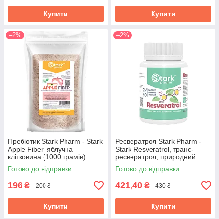
Купити
Купити
–2%
–2%
Пребіотик Stark Pharm - Stark
Ресвератрол Stark Pharm -
Apple Fiber, яблучна
Stark Resveratrol, транс-
клітковина (1000 грамів)
ресвератрол, природний
антиоксидант 100 мг (60
Готово до відправки
Готово до відправки
веганських капсул)
196
421,40
₴
₴
200 ₴
430 ₴
Купити
Купити