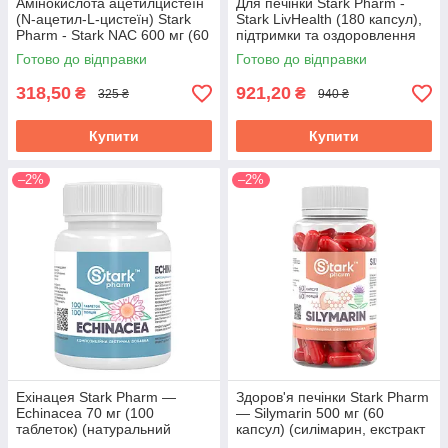
Амінокислота ацетилцистеїн
Для печінки Stark Pharm -
(N-ацетил-L-цистеїн) Stark
Stark LivHealth (180 капсул),
Pharm - Stark NAC 600 мг (60
підтримки та оздоровлення
капсул), антиоксиданта
Готово до відправки
Готово до відправки
підтримка
318,50
921,20
₴
₴
325 ₴
940 ₴
Купити
Купити
–2%
–2%
Ехінацея Stark Pharm —
Здоров'я печінки Stark Pharm
Echinacea 70 мг (100
— Silymarin 500 мг (60
таблеток) (натуральний
капсул) (силімарин, екстракт
імуномодулятор)
розторопші плямистої 80%)