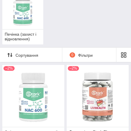
Печінка (захист і
відновлення)
Сортування
0
Фільтри
–2%
–2%