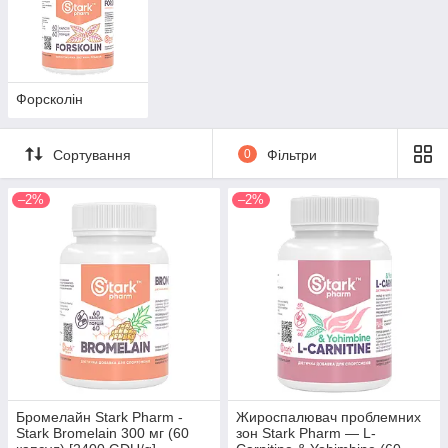
Форсколін
Сортування
0
Фільтри
–2%
–2%
Бромелайн Stark Pharm -
Жироспалювач проблемних
Stark Bromelain 300 мг (60
зон Stark Pharm — L-