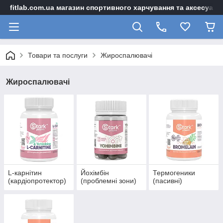
fitlab.com.ua магазин спортивного харчування та аксесуарі
Товари та послуги
Жироспалювачі
Жироспалювачі
L-карнітин
Йохімбін
Термогеники
(кардіопротектор)
(проблемні зони)
(пасивні)