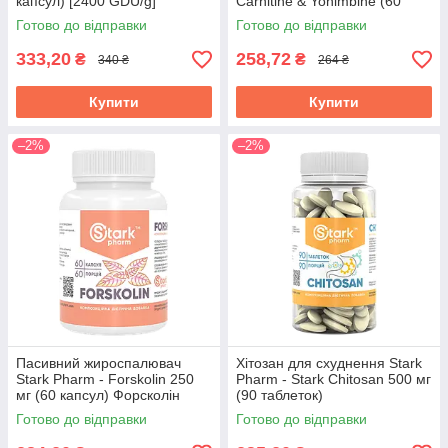
капсул) [2400 GDU/g]
Carnitine & Yohimbine (60
капсул)
Готово до відправки
Готово до відправки
333,20
258,72
₴
₴
340 ₴
264 ₴
Купити
Купити
–2%
–2%
Пасивний жироспалювач
Хітозан для схуднення Stark
Stark Pharm - Forskolin 250
Pharm - Stark Chitosan 500 мг
мг (60 капсул) Форсколін
(90 таблеток)
Готово до відправки
Готово до відправки