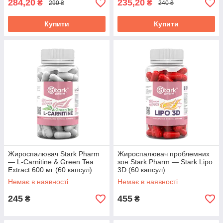
284,20
235,20
₴
₴
290 ₴
240 ₴
Купити
Купити
Жироспалювач Stark Pharm
Жироспалювач проблемних
— L-Carnitine & Green Tea
зон Stark Pharm — Stark Lipo
Extract 600 мг (60 капсул)
3D (60 капсул)
Немає в наявності
Немає в наявності
245
455
₴
₴