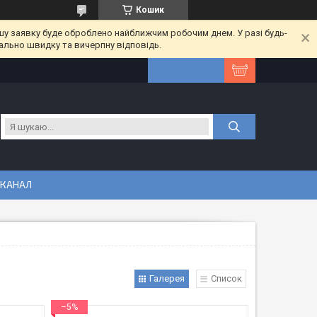
Кошик
шу заявку буде оброблено найближчим робочим днем. У разі будь-
ально швидку та вичерпну відповідь.
 КАНАЛ
Галерея
Список
–5%