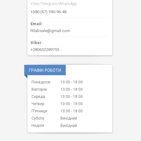
Viber/Telegram/WhatsApp
+380 (67) 590-96-48
fitlabsale@gmail.com
+380632289755
ГРАФІК РОБОТИ
Понеділок
10:00
18:00
Вівторок
10:00
18:00
Середа
10:00
18:00
Четвер
10:00
18:00
Пʼятниця
10:00
18:00
Субота
Вихідний
Неділя
Вихідний