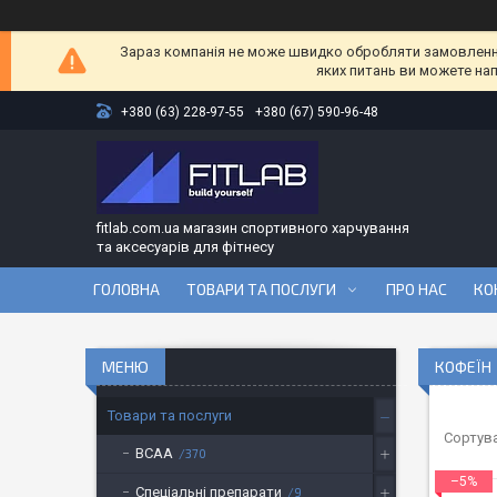
Зараз компанія не може швидко обробляти замовлення 
яких питань ви можете на
+380 (63) 228-97-55
+380 (67) 590-96-48
fitlab.com.ua магазин спортивного харчування
та аксесуарів для фітнесу
ГОЛОВНА
ТОВАРИ ТА ПОСЛУГИ
ПРО НАС
КО
КОФЕЇН
Товари та послуги
BCAA
370
–5%
Спеціальні препарати
9