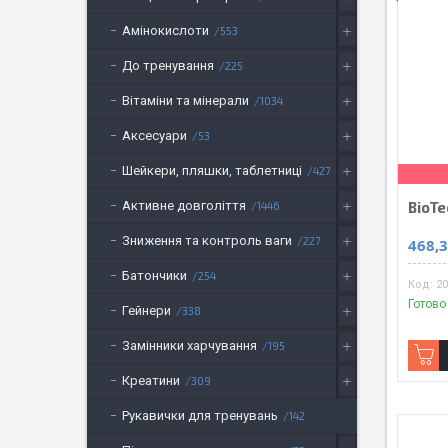
Амінокислоти
553
До тренування
225
Вітаміни та мінерали
1034
Аксесуари
53
Шейкери, пляшки, таблетниці
427
Активне довголіття
BioTe
1446
Зниження та контроль ваги
227
468,3
Батончики
254
20
Готово
Гейнери
338
Замінники харчування
195
Креатини
309
Рукавички для тренувань
142