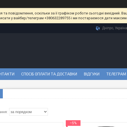
та повідомлення, оскільки за її графіком роботи сьогодні вихідний. Ва
писати у вайбер/телеграм +380632289755 і ми постараємося дати максим
Дніпро, Україна
НТАКТИ
СПОСІБ ОПЛАТИ ТА ДОСТАВКИ
ВІДГУКИ
ТЕЛЕГРАМ
–5%