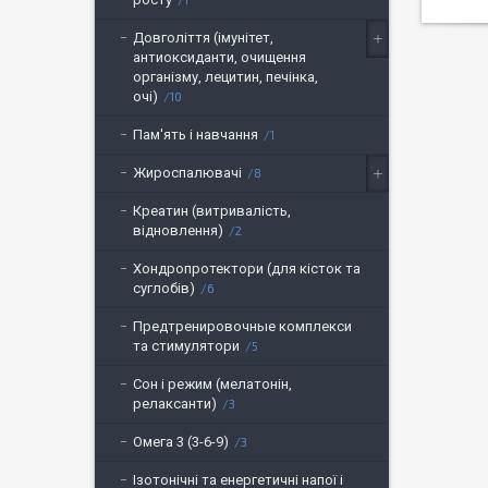
Довголіття (імунітет,
антиоксиданти, очищення
організму, лецитин, печінка,
очі)
10
Пам'ять і навчання
1
Жироспалювачі
8
Креатин (витривалість,
відновлення)
2
Хондропротектори (для кісток та
суглобів)
6
Предтренировочные комплекси
та стимулятори
5
Сон і режим (мелатонін,
релаксанти)
3
Омега 3 (3-6-9)
3
Ізотонічні та енергетичні напої і