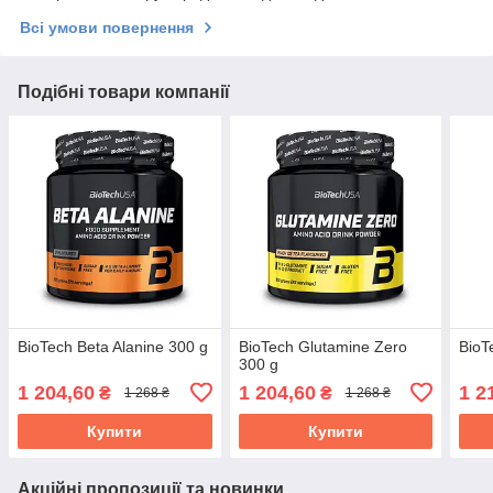
Всі умови повернення
Подібні товари компанії
BioTech Beta Alanine 300 g
BioTech Glutamine Zero
BioT
300 g
1 204,60
1 204,60
1 2
₴
₴
1 268 ₴
1 268 ₴
Купити
Купити
Акційні пропозиції та новинки