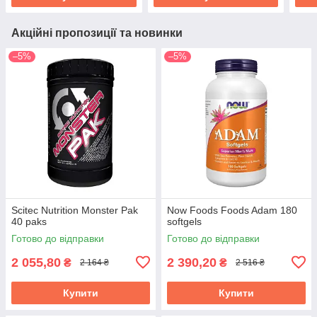
Акційні пропозиції та новинки
–5%
–5%
Scitec Nutrition Monster Pak
Now Foods Foods Adam 180
40 paks
softgels
Готово до відправки
Готово до відправки
2 055,80
2 390,20
₴
₴
2 164 ₴
2 516 ₴
Купити
Купити