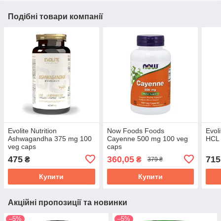
Подібні товари компанії
Evolite Nutrition
Now Foods Foods
Evoli
Ashwagandha 375 mg 100
Cayenne 500 mg 100 veg
HCL 
veg caps
caps
475
360,05
715
₴
₴
379 ₴
Купити
Купити
Акційні пропозиції та новинки
–5%
–5%