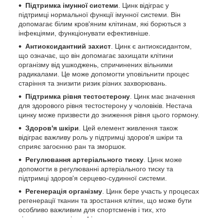
Підтримка імунної системи
. Цинк відіграє у
підтримці нормальної функції імунної системи. Він
допомагає білим кров'яним клітинам, які борються з
інфекціями, функціонувати ефективніше.
Антиоксидантний захист
. Цинк є антиоксидантом,
що означає, що він допомагає захищати клітини
організму від ушкоджень, спричинених вільними
радикалами. Це може допомогти уповільнити процес
старіння та знизити ризик різних захворювань.
Підтримка рівня тестостерону
. Цинк має значення
для здорового рівня тестостерону у чоловіків. Нестача
цинку може призвести до зниження рівня цього гормону.
Здоров'я шкіри
. Цей елемент живлення також
відіграє важливу роль у підтримці здоров'я шкіри та
сприяє загоєнню ран та зморшок.
Регулювання артеріального тиску
. Цинк може
допомогти в регулюванні артеріального тиску та
підтримці здоров'я серцево-судинної системи.
Регенерація організму
. Цинк бере участь у процесах
регенерації тканин та зростання клітин, що може бути
особливо важливим для спортсменів і тих, хто