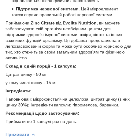
відновлюється після фізичних навантажень.
Підтримка нервової системи
. Цей мікроелемент
також сприяє правильній роботі нервової системи.
Приймаючи
Zinc Citrate
від
Evolite Nutrition
, ви можете
забезпечувати свій організм необхідним цинком для
підтримки здоров'я імунної системи, шкіри, кісток та інших
важливих функцій організму. Ця добавка представлена в
легкозасвоюваній формі та може бути особливо корисною для
тих, хто стежить за своїм загальним здоров'ям та фізичною
активністю.
Склад в одній порції - 1 капсула:
Цитрат цинку - 50 мг
у тому числі цинку - 15 мг
Інгредієнти:
Наповнювач: мікрокристалічна целюлоза; цитрат цинку (з них
цинку 30%); Інгредієнти капсули: гіпромелоза, барвники.
Рекомендації щодо застосування:
Приймати по 1 капсулі раз на день.
Приховати