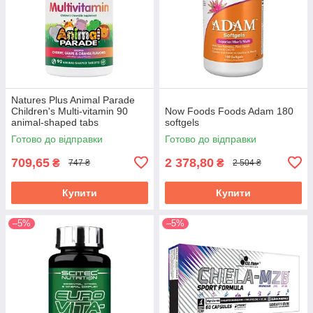
Natures Plus Animal Parade
Children's Multi-vitamin 90
Now Foods Foods Adam 180
animal-shaped tabs
softgels
Готово до відправки
Готово до відправки
709,65
2 378,80
₴
₴
747 ₴
2 504 ₴
Купити
Купити
–5%
–5%