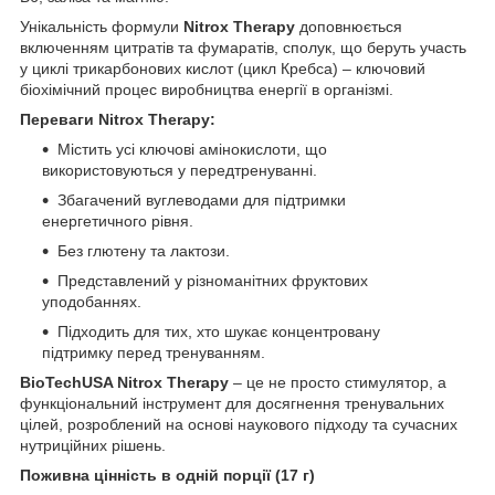
Унікальність формули
Nitrox Therapy
доповнюється
включенням цитратів та фумаратів, сполук, що беруть участь
у циклі трикарбонових кислот (цикл Кребса) – ключовий
біохімічний процес виробництва енергії в організмі.
Переваги Nitrox Therapy:
Містить усі ключові амінокислоти, що
використовуються у передтренуванні.
Збагачений вуглеводами для підтримки
енергетичного рівня.
Без глютену та лактози.
Представлений у різноманітних фруктових
уподобаннях.
Підходить для тих, хто шукає концентровану
підтримку перед тренуванням.
BioTechUSA Nitrox Therapy
– це не просто стимулятор, а
функціональний інструмент для досягнення тренувальних
цілей, розроблений на основі наукового підходу та сучасних
нутриційних рішень.
Поживна цінність в одній порції (17 г)