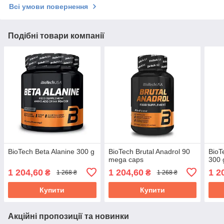
Всі умови повернення
Подібні товари компанії
BioTech Beta Alanine 300 g
BioTech Brutal Anadrol 90
BioT
mega caps
300 
1 204,60
1 204,60
1 2
₴
₴
1 268 ₴
1 268 ₴
Купити
Купити
Акційні пропозиції та новинки