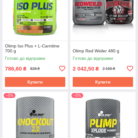
Olimp Iso Plus + L-Carnitine
700 g
Olimp Red Weiler 480 g
Готово до відправки
Готово до відправки
786,60
2 042,50
₴
₴
828 ₴
2 150 ₴
Купити
Купити
–5%
–5%