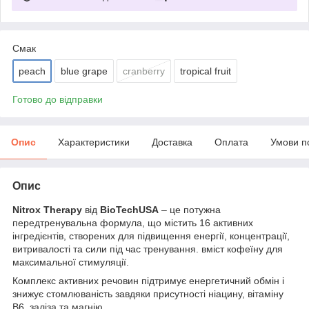
Смак
peach
blue grape
cranberry
tropical fruit
Готово до відправки
Опис
Характеристики
Доставка
Оплата
Умови п
Опис
Nitrox Therapy
від
BioTechUSA
– це потужна
передтренувальна формула, що містить 16 активних
інгредієнтів, створених для підвищення енергії, концентрації,
витривалості та сили під час тренування. вміст кофеїну для
максимальної стимуляції.
Комплекс активних речовин підтримує енергетичний обмін і
знижує стомлюваність завдяки присутності ніацину, вітаміну
B6, заліза та магнію.