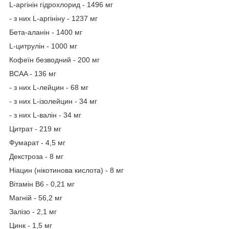
L-аргінін гідрохлорид - 1496 мг
- з них L-аргініну - 1237 мг
Бета-аланін - 1400 мг
L-цитрулін - 1000 мг
Кофеїн безводний - 200 мг
BCAA - 136 мг
- з них L-лейцин - 68 мг
- з них L-ізолейцин - 34 мг
- з них L-валін - 34 мг
Цитрат - 219 мг
Фумарат - 4,5 мг
Декстроза - 8 мг
Ніацин (нікотинова кислота) - 8 мг
Вітамін B6 - 0,21 мг
Магній - 56,2 мг
Залізо - 2,1 мг
Цинк - 1,5 мг