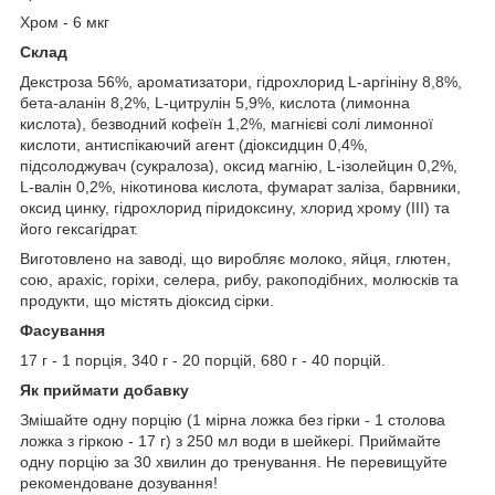
Хром - 6 мкг
Склад
Декстроза 56%, ароматизатори, гідрохлорид L-аргініну 8,8%,
бета-аланін 8,2%, L-цитрулін 5,9%, кислота (лимонна
кислота), безводний кофеїн 1,2%, магнієві солі лимонної
кислоти, антиспікаючий агент (діоксидцин 0,4%,
підсолоджувач (сукралоза), оксид магнію, L-ізолейцин 0,2%,
L-валін 0,2%, нікотинова кислота, фумарат заліза, барвники,
оксид цинку, гідрохлорид піридоксину, хлорид хрому (III) та
його гексагідрат.
Виготовлено на заводі, що виробляє молоко, яйця, глютен,
сою, арахіс, горіхи, селера, рибу, ракоподібних, молюсків та
продукти, що містять діоксид сірки.
Фасування
17 г - 1 порція, 340 г - 20 порцій, 680 г - 40 порцій.
Як приймати добавку
Змішайте одну порцію (1 мірна ложка без гірки - 1 столова
ложка з гіркою - 17 г) з 250 мл води в шейкері. Приймайте
одну порцію за 30 хвилин до тренування. Не перевищуйте
рекомендоване дозування!