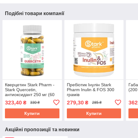
Подібні товари компанії
Кверцетин Stark Pharm -
Пребіотик Інулін Stark
Габа
Stark Quercetin,
Pharm Inulin & FOS 300
(200
антиоксидант 250 мг (60
грамів
капсул)
323,40
279,30
362
₴
₴
330 ₴
285 ₴
Купити
Купити
Акційні пропозиції та новинки