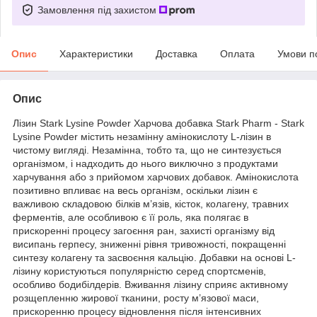
Замовлення під захистом
Опис
Характеристики
Доставка
Оплата
Умови п
Опис
Лізин Stark Lysine Powder Харчова добавка Stark Pharm - Stark
Lysine Powder містить незамінну амінокислоту L-лізин в
чистому вигляді. Незамінна, тобто та, що не синтезується
організмом, і надходить до нього виключно з продуктами
харчування або з прийомом харчових добавок. Амінокислота
позитивно впливає на весь організм, оскільки лізин є
важливою складовою білків м’язів, кісток, колагену, травних
ферментів, але особливою є її роль, яка полягає в
прискоренні процесу загоєння ран, захисті організму від
висипань герпесу, зниженні рівня тривожності, покращенні
синтезу колагену та засвоєння кальцію. Добавки на основі L-
лізину користуються популярністю серед спортсменів,
особливо бодибілдерів. Вживання лізину сприяє активному
розщепленню жирової тканини, росту м’язової маси,
прискоренню процесу відновлення після інтенсивних