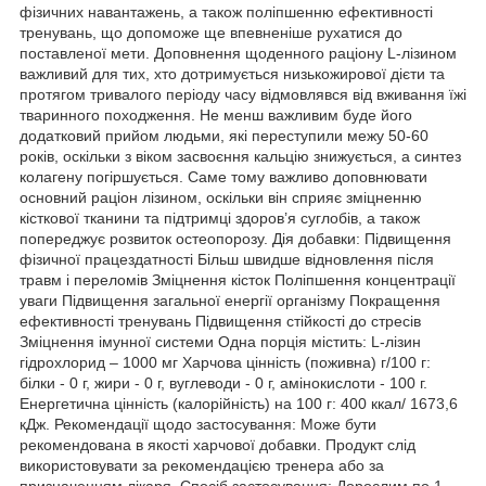
фізичних навантажень, а також поліпшенню ефективності
тренувань, що допоможе ще впевненіше рухатися до
поставленої мети. Доповнення щоденного раціону L-лізином
важливий для тих, хто дотримується низькожирової дієти та
протягом тривалого періоду часу відмовлявся від вживання їжі
тваринного походження. Не менш важливим буде його
додатковий прийом людьми, які переступили межу 50-60
років, оскільки з віком засвоєння кальцію знижується, а синтез
колагену погіршується. Саме тому важливо доповнювати
основний раціон лізином, оскільки він сприяє зміцненню
кісткової тканини та підтримці здоров’я суглобів, а також
попереджує розвиток остеопорозу. Дія добавки: Підвищення
фізичної працездатності Більш швидше відновлення після
травм і переломів Зміцнення кісток Поліпшення концентрації
уваги Підвищення загальної енергії організму Покращення
ефективності тренувань Підвищення стійкості до стресів
Зміцнення імунної системи Одна порція містить: L-лізин
гідрохлорид – 1000 мг Харчова цінність (поживна) г/100 г:
білки - 0 г, жири - 0 г, вуглеводи - 0 г, амінокислоти - 100 г.
Енергетична цінність (калорійність) на 100 г: 400 ккал/ 1673,6
кДж. Рекомендації щодо застосування: Може бути
рекомендована в якості харчової добавки. Продукт слід
використовувати за рекомендацією тренера або за
призначенням лікаря. Спосіб застосування: Дорослим по 1