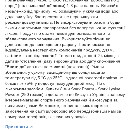
порції (половина чайної ложки) 1-3 рази на день. Вживайте
незалежно від прийому їжі, розмішуючи у склянці води або
додаючи у їжу. Застереження: не перевищувати
рекомендовану кількість. Не використовувати разом із будь-
якими лікарськими препаратами без попередньої консультації
лікаря. Продукт не є замінником для різноманітного та
збалансованого харчування. Використовуйте тільки як
доповнення до повноцінного раціону. Протипоказання:
індивідуальна нестерпність компонентів продукту, дітям,
вагітним і в період лактації. Термін придатності: 24 місяці з
дати виготовлення (дату виробництва або дату споживання
"Вжити до" дивіться на етикетці (пакованні)). Умови
зберігання: у сухому, захищеному від сонця місці за
температури від 5 °C до 25°C і відносної вологості повітря не
більш ніж 75%; у недоступному для дітей місці. Не є
лікарським засобом. Купити Лізин Stark Pharm - Stark Lysine
Powder (250 грамів) з доставкою по Києву та Україні в нашому
інтернет-магазині спортивного харчування й аксесуарів за
низькими цінами Ви можете, скориставшись формою
замовлення на сайті цілодобово або передзвонивши нам за
номерами телефонів, зазначених у розділі .
Приховати