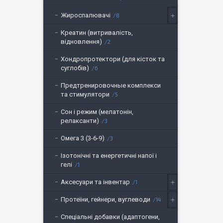
Жироспалювачі
8
Креатин (витривалість,
відновлення)
2
Хондропротектори (для кісток та
суглобів)
6
Предтренировочные комплекси
та стимулятори
5
Сон і режим (мелатонін,
релаксанти)
3
Омега 3 (3-6-9)
3
Ізотонічні та енергетичні напої і
гелі
1
Аксесуари та інвентар
1
Протеїни, гейнери, вуглеводи
14
Спеціальні добавки (адаптогени,