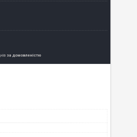
днів
за домовленістю