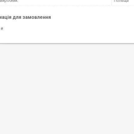
 виробник
Польща
мація для замовлення
 ₴