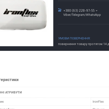
+380 (63) 228-97-55
Viber/Telegram/WhatsApp
повернення товару протягом 14 
теристики
НІ АТРИБУТИ
ник
IronFlex