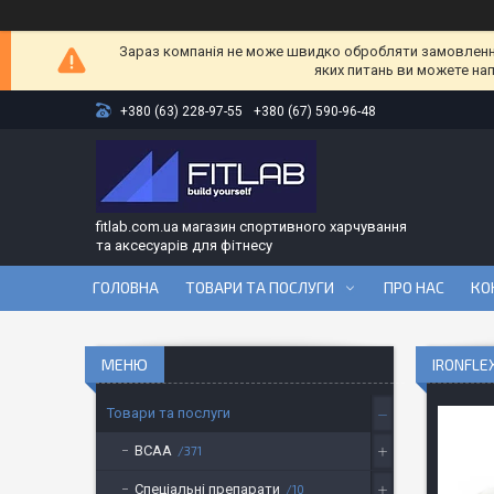
Зараз компанія не може швидко обробляти замовлення 
яких питань ви можете на
+380 (63) 228-97-55
+380 (67) 590-96-48
fitlab.com.ua магазин спортивного харчування
та аксесуарів для фітнесу
ГОЛОВНА
ТОВАРИ ТА ПОСЛУГИ
ПРО НАС
КО
IRONFLEX
Товари та послуги
BCAA
371
Спеціальні препарати
10