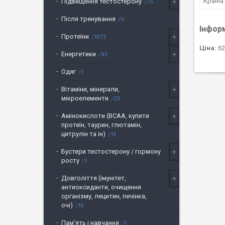
Країна
Підвищення тестостерону
75
Після тренування
4
Інфор
Протеїни
1073
Ціна:
62
Енергетики
47
Одяг
1
Вітаміни, мінерали,
мікроелементи
23
Амінокислоти (BCAA, купити
протеїн, таурин, глютамін,
цитрулін та ін)
13
Бустери тестостерону / гормону
росту
1
Довголіття (імунітет,
антиоксиданти, очищення
організму, лецитин, печінка,
очі)
10
Пам'ять і навчання
1