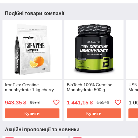
Подібні товари компанії
IronFlex Creatine
BioTech 100% Creatine
USN 
monohydrate 1 kg cherry
Monohydrate 500 g
Mono
943,35
1 441,15
1 0
₴
₴
993 ₴
1 517 ₴
Купити
Купити
Акційні пропозиції та новинки