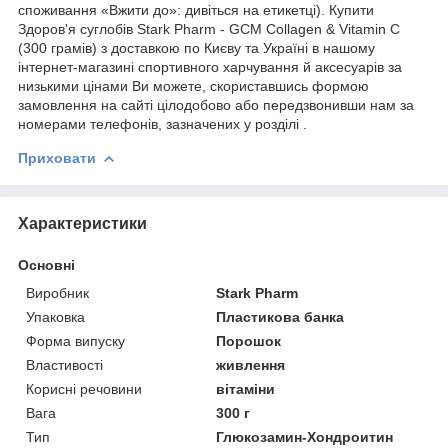
споживання «Вжити до»: дивіться на етикетці). Купити
Здоров'я суглобів Stark Pharm - GCM Collagen & Vitamin C
(300 грамів) з доставкою по Києву та Україні в нашому
інтернет-магазині спортивного харчування й аксесуарів за
низькими цінами Ви можете, скориставшись формою
замовлення на сайті цілодобово або передзвонивши нам за
номерами телефонів, зазначених у розділі .
Приховати
Характеристики
Основні
Виробник
Stark Pharm
Упаковка
Пластикова банка
Форма випуску
Порошок
Властивості
живлення
Корисні речовини
вітаміни
Вага
300 г
Тип
Глюкозамин-Хондроитин