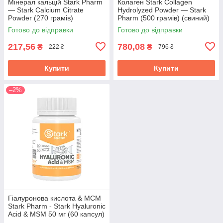
Мінерал кальцій Stark Pharm
Колаген Stark Collagen
— Stark Calcium Citrate
Hydrolyzed Powder — Stark
Powder (270 грамів)
Pharm (500 грамів) (свиний)
Готово до відправки
Готово до відправки
217,56
780,08
₴
₴
222 ₴
796 ₴
Купити
Купити
–2%
Гіалуронова кислота & МСМ
Stark Pharm - Stark Hyaluronic
Acid & MSM 50 мг (60 капсул)