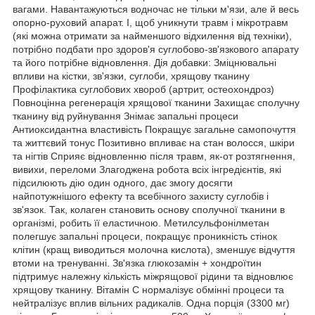
вагами. Навантажуються водночас не тільки м'язи, але й весь
опорно-руховий апарат. І, щоб уникнути травм і мікротравм
(які можна отримати за найменшого відхилення від техніки),
потрібно подбати про здоров'я суглобово-зв'язкового апарату
та його потрібне відновлення. Дія добавки: Зміцнювальні
впливи на кістки, зв'язки, суглоби, хрящову тканину
Профілактика суглобових хвороб (артрит, остеохондроз)
Повноцінна регенерація хрящової тканини Захищає сполучну
тканину від руйнування Знімає запальні процеси
Антиоксидантна властивість Покращує загальне самопочуття
та життєвий тонус Позитивно впливає на стан волосся, шкіри
та нігтів Сприяє відновленню після травм, як-от розтягнення,
вивихи, переломи Злагоджена робота всіх інгредієнтів, які
підсилюють дію один одного, дає змогу досягти
найпотужнішого ефекту та всебічного захисту суглобів і
зв'язок. Так, колаген становить основу сполучної тканини в
організмі, робить її еластичною. Метилсульфонілметан
полегшує запальні процеси, покращує проникність стінок
клітин (кращ виводиться молочна кислота), зменшує відчуття
втоми на тренуванні. Зв'язка глюкозамін + хондроїтин
підтримує належну кількість міжрящової рідини та відновлює
хрящову тканину. Вітамін C нормалізує обмінні процеси та
нейтралізує вплив вільних радикалів. Одна порція (3300 мг)