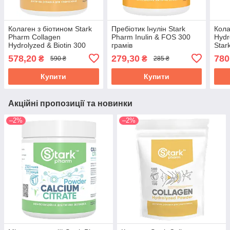
Колаген з біотином Stark
Пребіотик Інулін Stark
Кола
Pharm Collagen
Pharm Inulin & FOS 300
Hydr
Hydrolyzed & Biotin 300
грамів
Star
капсул
(сви
578,20
279,30
780
₴
₴
590 ₴
285 ₴
Купити
Купити
Акційні пропозиції та новинки
–2%
–2%