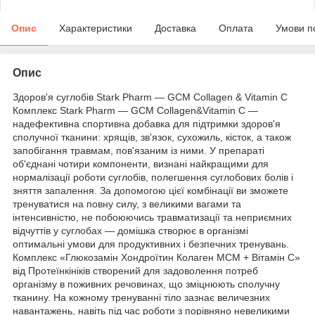
Опис
Характеристики
Доставка
Оплата
Умови п
Опис
Здоров'я суглобів Stark Pharm — GCM Collagen & Vitamin C
Комплекс Stark Pharm — GCM Collagen&Vitamin C —
надефективна спортивна добавка для підтримки здоров'я
сполучної тканини: хрящів, зв'язок, сухожиль, кісток, а також
запобігання травмам, пов'язаним із ними. У препараті
об'єднані чотири компоненти, визнані найкращими для
нормалізації роботи суглобів, полегшення суглобових болів і
зняття запалення. За допомогою цієї комбінації ви зможете
тренуватися на повну силу, з великими вагами та
інтенсивністю, не побоюючись травматизації та неприємних
відчуттів у суглобах — домішка створює в організмі
оптимальні умови для продуктивних і безпечних тренувань.
Комплекс «Глюкозамін Хондроїтин Колаген МСМ + Вітамін С»
від Протеїнкініків створений для задоволення потреб
організму в поживних речовинах, що зміцнюють сполучну
тканину. На кожному тренуванні тіло зазнає величезних
навантажень, навіть під час роботи з порівняно невеликими