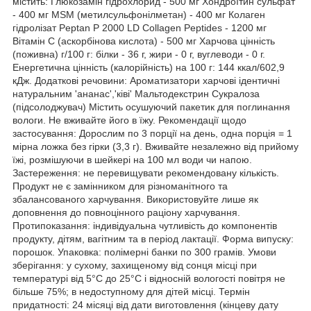
містить: Глюкозамін гідрохлорид - 500 мг Хондроїтин сульфат
- 400 мг MSM (метилсульфонілметан) - 400 мг Колаген
гідролізат Peptan P 2000 LD Collagen Peptides - 1200 мг
Вітамін C (аскорбінова кислота) - 500 мг Харчова цінність
(поживна) г/100 г: білки - 36 г, жири - 0 г, вуглеводи - 0 г.
Енергетична цінність (калорійність) на 100 г: 144 ккал/602,9
кДж. Додаткові речовини: Ароматизатори харчові ідентичні
натуральним 'ананас','ківі' Мальтодекстрин Сукралоза
(підсолоджувач) Містить осушуючий пакетик для поглинання
вологи. Не вживайте його в їжу. Рекомендації щодо
застосування: Дорослим по 3 порції на день, одна порція = 1
мірна ложка без гірки (3,3 г). Вживайте незалежно від прийому
їжі, розмішуючи в шейкері на 100 мл води чи напою.
Застереження: не перевищувати рекомендовану кількість.
Продукт не є замінником для різноманітного та
збалансованого харчування. Використовуйте лише як
доповнення до повноцінного раціону харчування.
Протипоказання: індивідуальна чутливість до компонентів
продукту, дітям, вагітним та в період лактації. Форма випуску:
порошок. Упаковка: полімерні банки по 300 грамів. Умови
зберігання: у сухому, захищеному від сонця місці при
температурі від 5°С до 25°С і відносній вологості повітря не
більше 75%; в недоступному для дітей місці. Термін
придатності: 24 місяці від дати виготовлення (кінцеву дату