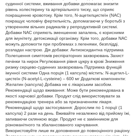
судинної системи, вживання добавки допомагає знизити
рівень холестерину та артеріального тиску, що сприяє
покращенню кровотоку. Крім того, N-ацетилцистеїн (NAC)
покращує чоловічу фертильність, допомагаючи у боротьбі з
утворенням вільних радикалів у репродуктивній системі.
Добавки NAC сприяють зменшенню запалень, є корисними
для імунітету, детоксикації організму. Крім того, добавки NAC
можуть допомогти при проблемах з легенями, безплідді,
розладах настрою. Дія добавки: Антиоксидантна підтримка
Полегшення симптомів респіраторних захворювань Захист
печінки та нирок Регулювання рівня цукру в крові Зниження
ризику серцево-судинних захворювань Підтримка функцій
імунної системи Одна порція (1 капсула) містить: N-ацетил-L-
цистеїн (N-acetyl-L-cysteine) – 600 мг Додаткові компоненти:
Желатин (капсула) Добавка не є лікарським засобом.
Рекомендації щодо вживання: Може бути рекомендована в
якості харчової добавки. Продукт слід використовувати за
рекомендацією тренера або за призначенням лікаря.
Рекомендації щодо застосування: Дорослим по 1 порції (1
капсула) 2 рази на день. Вживайте незалежно від прийому їжі,
запиваючи склянкою води. Продукт не є замінником для
різноманітного та збалансованого харчування.
Використовуйте лише як доповнення до повноцінного раціону.