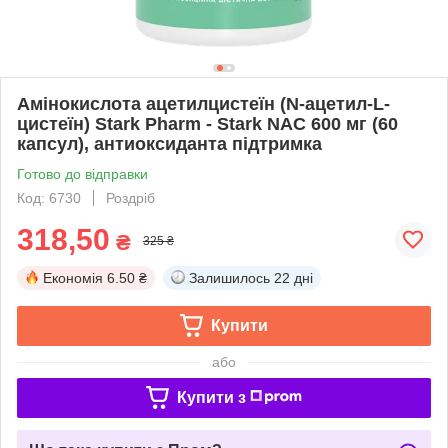
Амінокислота ацетилцистеїн (N-ацетил-L-
цистеїн) Stark Pharm - Stark NAC 600 мг (60
капсул), антиоксиданта підтримка
Готово до відправки
Код: 6730
Роздріб
318,50
₴
325 ₴
Економія
6.50 ₴
Залишилось
22 дні
Купити
або
Купити з