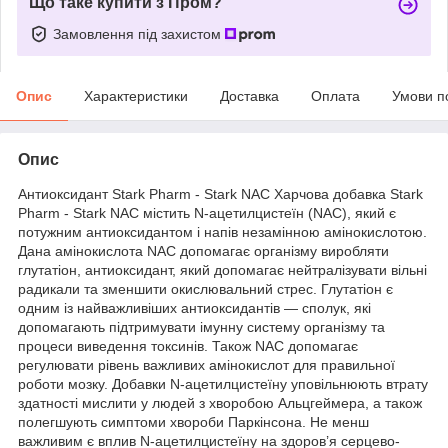
Що таке купити з Пром?
Замовлення під захистом
Опис
Характеристики
Доставка
Оплата
Умови п
Опис
Антиоксидант Stark Pharm - Stark NAC Харчова добавка Stark
Pharm - Stark NAC містить N-ацетилцистеїн (NAC), який є
потужним антиоксидантом і напів незамінною амінокислотою.
Дана амінокислота NAC допомагає організму виробляти
глутатіон, антиоксидант, який допомагає нейтралізувати вільні
радикали та зменшити окислювальний стрес. Глутатіон є
одним із найважливіших антиоксидантів — сполук, які
допомагають підтримувати імунну систему організму та
процеси виведення токсинів. Також NAC допомагає
регулювати рівень важливих амінокислот для правильної
роботи мозку. Добавки N-ацетилцистеїну уповільнюють втрату
здатності мислити у людей з хворобою Альцгеймера, а також
полегшують симптоми хвороби Паркінсона. Не менш
важливим є вплив N-ацетилцистеїну на здоров’я серцево-