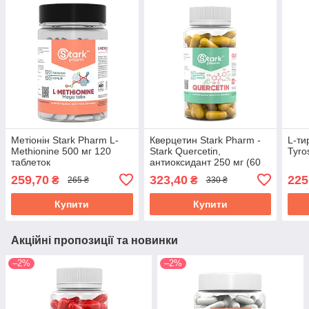
Метіонін Stark Pharm L-
Кверцетин Stark Pharm -
L-ти
Methionine 500 мг 120
Stark Quercetin,
Tyro
таблеток
антиоксидант 250 мг (60
капсул)
259,70
323,40
225
₴
₴
265 ₴
330 ₴
Купити
Купити
Акційні пропозиції та новинки
–2%
–2%