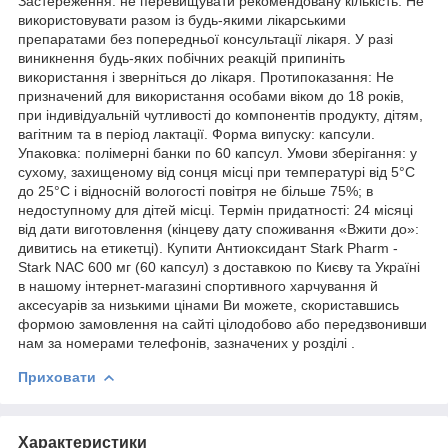
Застереження: не перевищувати рекомендовану кількість. Не
використовувати разом із будь-якими лікарськими
препаратами без попередньої консультації лікаря. У разі
виникнення будь-яких побічних реакцій припиніть
використання і зверніться до лікаря. Протипоказання: Не
призначений для використання особами віком до 18 років,
при індивідуальній чутливості до компонентів продукту, дітям,
вагітним та в період лактації. Форма випуску: капсули.
Упаковка: полімерні банки по 60 капсул. Умови зберігання: у
сухому, захищеному від сонця місці при температурі від 5°С
до 25°С і відносній вологості повітря не більше 75%; в
недоступному для дітей місці. Термін придатності: 24 місяці
від дати виготовлення (кінцеву дату споживання «Вжити до»:
дивитись на етикетці). Купити Антиоксидант Stark Pharm -
Stark NAC 600 мг (60 капсул) з доставкою по Києву та Україні
в нашому інтернет-магазині спортивного харчування й
аксесуарів за низькими цінами Ви можете, скориставшись
формою замовлення на сайті цілодобово або передзвонивши
нам за номерами телефонів, зазначених у розділі .
Приховати
Характеристики