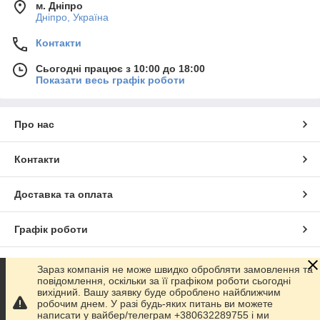
м. Дніпро
Дніпро, Україна
Контакти
Сьогодні працює з 10:00 до 18:00
Показати весь графік роботи
Про нас
Контакти
Доставка та оплата
Графік роботи
Повна версія сайту
Зараз компанія не може швидко обробляти замовлення та
повідомлення, оскільки за її графіком роботи сьогодні
вихідний. Вашу заявку буде оброблено найближчим
Сайт створено на маркетплейсі
Prom.ua
робочим днем. У разі будь-яких питань ви можете
написати у вайбер/телеграм +380632289755 і ми