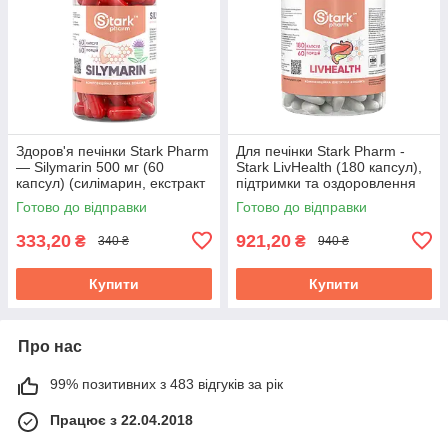
Здоров'я печінки Stark Pharm
Для печінки Stark Pharm -
— Silymarin 500 мг (60
Stark LivHealth (180 капсул),
капсул) (силімарин, екстракт
підтримки та оздоровлення
розторопші плямистої 80%)
Готово до відправки
Готово до відправки
333,20
921,20
₴
₴
340 ₴
940 ₴
Купити
Купити
Про нас
99% позитивних з 483 відгуків за рік
Працює з 22.04.2018