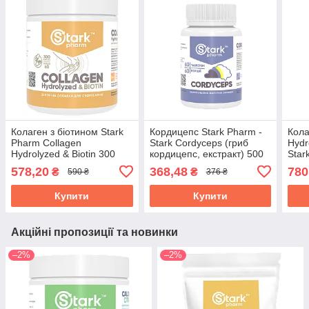
Колаген з біотином Stark
Кордицепс Stark Pharm -
Кола
Pharm Collagen
Stark Cordyceps (гриб
Hydr
Hydrolyzed & Biotin 300
кордицепс, екстракт) 500
Star
капсул
мг, полісахаридів 40% (60
(сви
578,20
368,48
780
₴
₴
590 ₴
376 ₴
таблеток)
Купити
Купити
Акційні пропозиції та новинки
–2%
–2%