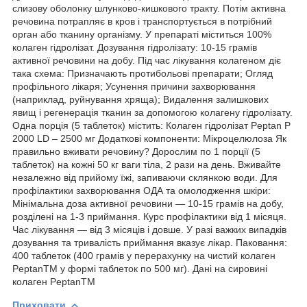
слизову оболонку шлунково-кишкового тракту. Потім активна
речовина потрапляє в кров і транспортується в потрібний
орган або тканину організму. У препараті міститься 100%
колаген гідролізат. Дозування гідролізату: 10-15 грамів
активної речовини на добу. Під час лікування колагеном діє
така схема: Призначають протибольові препарати; Огляд
профільного лікаря; Усунення причини захворювання
(наприклад, руйнування хряща); Видалення залишкових
явищ і регенерація тканин за допомогою колагену гідролізату.
Одна порція (5 таблеток) містить: Колаген гідролізат Peptan P
2000 LD – 2500 мг Додаткові компоненти: Мікроцелюлоза Як
правильно вживати речовину? Дорослим по 1 порції (5
таблеток) на кожні 50 кг ваги тіла, 2 рази на день. Вживайте
незалежно від прийому їжі, запиваючи склянкою води. Для
профілактики захворювання ОДА та омолодження шкіри:
Мінімальна доза активної речовини — 10-15 грамів на добу,
розділені на 1-3 приймання. Курс профілактики від 1 місяця.
Час лікування — від 3 місяців і довше. У разі важких випадків
дозування та тривалість приймання вказує лікар. Паковання:
400 таблеток (400 грамів у перерахунку на чистий колаген
PeptanTM у формі таблеток по 500 мг). Дані на сировині
колаген PeptanTM
Приховати