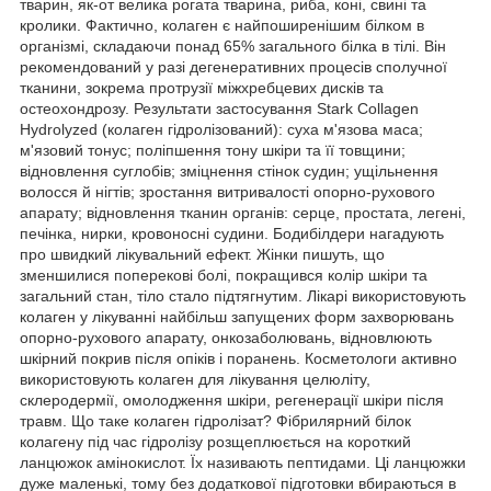
тварин, як-от велика рогата тварина, риба, коні, свині та
кролики. Фактично, колаген є найпоширенішим білком в
організмі, складаючи понад 65% загального білка в тілі. Він
рекомендований у разі дегенеративних процесів сполучної
тканини, зокрема протрузії міжхребцевих дисків та
остеохондрозу. Результати застосування Stark Collagen
Hydrolyzed (колаген гідролізований): суха м'язова маса;
м'язовий тонус; поліпшення тону шкіри та її товщини;
відновлення суглобів; зміцнення стінок судин; ущільнення
волосся й нігтів; зростання витривалості опорно-рухового
апарату; відновлення тканин органів: серце, простата, легені,
печінка, нирки, кровоносні судини. Бодибілдери нагадують
про швидкий лікувальний ефект. Жінки пишуть, що
зменшилися поперекові болі, покращився колір шкіри та
загальний стан, тіло стало підтягнутим. Лікарі використовують
колаген у лікуванні найбільш запущених форм захворювань
опорно-рухового апарату, онкозаболювань, відновлюють
шкірний покрив після опіків і поранень. Косметологи активно
використовують колаген для лікування целюліту,
склеродермії, омолодження шкіри, регенерації шкіри після
травм. Що таке колаген гідролізат? Фібрилярний білок
колагену під час гідролізу розщеплюється на короткий
ланцюжок амінокислот. Їх називають пептидами. Ці ланцюжки
дуже маленькі, тому без додаткової підготовки вбираються в