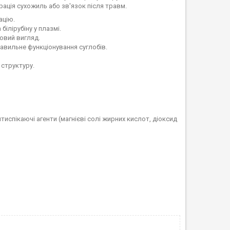
рація сухожиль або зв'язок після травм.
ацію.
білірубіну у плазмі.
овий вигляд.
авильне функціонування суглобів.
структуру.
спікаючі агенти (магнієві солі жирних кислот, діоксид