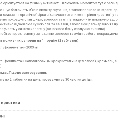
хто орієнтується на фізичну активність. Ключовим моментом тут є регене
еншує болючість м'язів після тренування, а також впливає на їх регенер
и додаванні органічної сірки відзначається зниження рівня креатиніну та 
ачно покращує стан шкіри, волосся та нігтів, надаючи їм виключно здор
ективно відновлює сухожилля та зв'язки, забезпечує регенерацію та пр
ре участь у синтезі колагену (основного білку сполучної тканини).
побігає передчасному випаданню волосся та зміцнює його, покращуючи 
ть поживних речовин на 1 порцію (2 таблетки):
льфонілметан - 2000 мг
льфонілметан, наповнювачі (мікрокристалічна целюлоза), крохмаль, анти
).
ндації щодо застосування:
те по 2 таблетки на день, переважно за 30 хвилин до їди.
теристики
ВНІ