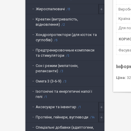
Жироспалювачі
Вироб
8
Країна
Креатин (витривалість,
відновлення)
2
Для по
Хондропротектори (для кісток та
КОРИ
суглобів)
6
Фасув
Предтренировочные комплекси
та стимулятори
5
Сон і режим (мелатонін,
Інфор
релаксанти)
3
Ціна:
32
Омега 3 (3-6-9)
3
Ізотонічні та енергетичні напої і
гелі
1
Аксесуари та інвентар
1
Протеїни, гейнери, вуглеводи
14
Спеціальні добавки (адаптогени,