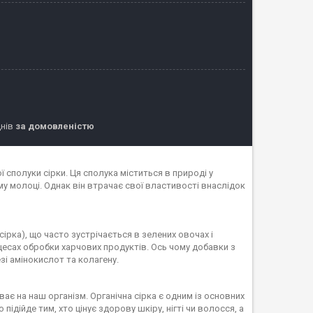
днів
за домовленістю
 сполуки сірки. Ця сполука міститься в природі у
чому молоці. Однак він втрачає свої властивості внаслідок
ірка), що часто зустрічається в зелених овочах і
цесах обробки харчових продуктів. Ось чому добавки з
зі амінокислот та колагену.
ає на наш організм. Органічна сірка є одним із основних
підійде тим, хто цінує здорову шкіру, нігті чи волосся, а