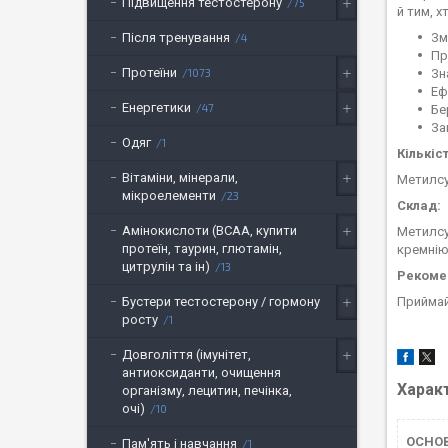
Підвищення тестостерону
75
й тим, 
Зм
Після тренування
4
Пр
Протеїни
Зн
1073
Еф
Енергетики
47
Бе
За
Одяг
1
Кількіс
Вітаміни, мінерали,
Метилсу
мікроелементи
23
Склад:
Амінокислоти (BCAA, купити
Метилсу
протеїн, таурин, глютамін,
кремнію
цитрулін та ін)
13
Рекоме
Приймай
Бустери тестостерону / гормону
росту
1
Довголіття (імунітет,
антиоксиданти, очищення
Харак
організму, лецитин, печінка,
очі)
10
ОСНО
Пам'ять і навчання
1