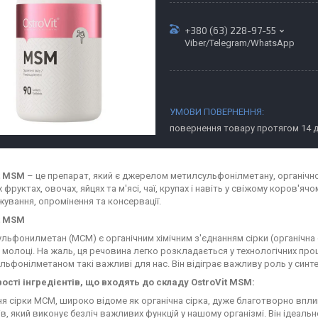
+380 (63) 228-97-55
Viber/Telegram/WhatsApp
повернення товару протягом 14 
t MSM
– це препарат, який є джерелом метилсульфонілметану, органічної
 фруктах, овочах, яйцях та м'ясі, чаї, крупах і навіть у свіжому коров'я
ування, опромінення та консервації.
t MSM
льфонилметан (МСМ) є органічним хімічним з'єднанням сірки (органічна с
 молоці. На жаль, ця речовина легко розкладається у технологічних про
льфонілметаном такі важливі для нас. Він відіграє важливу роль у синте
ості інгредієнтів, що входять до складу OstroVit MSM:
ня сірки МСМ, широко відоме як органічна сірка, дуже благотворно вплив
в, який виконує безліч важливих функцій у нашому організмі. Він ідеально 