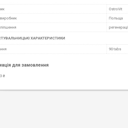
ник
OstroVit
 виробник
Польща
ліпшення
регенераці
СТУВАЛЬНИЦЬКІ ХАРАКТЕРИСТИКИ
ання
90 tabs
мація для замовлення
3 ₴