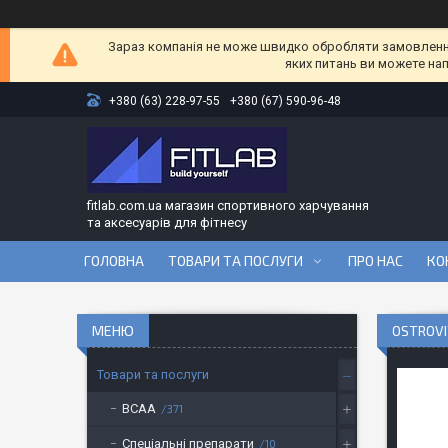
Зараз компанія не може швидко обробляти замовлення 
яких питань ви можете на
+380 (63) 228-97-55
+380 (67) 590-96-48
fitlab.com.ua магазин спортивного харчування
та аксесуарів для фітнесу
ГОЛОВНА
ТОВАРИ ТА ПОСЛУГИ
ПРО НАС
КО
OSTROVI
Товари та послуги
BCAA
371
Спеціальні препарати
10