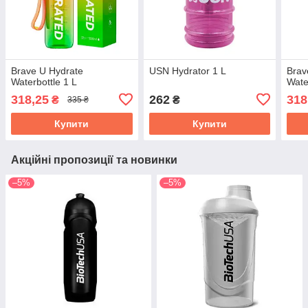
Brave U Hydrate
USN Hydrator 1 L
Brav
Waterbottle 1 L
Wate
318,25
262
318
₴
₴
335 ₴
Купити
Купити
Акційні пропозиції та новинки
–5%
–5%