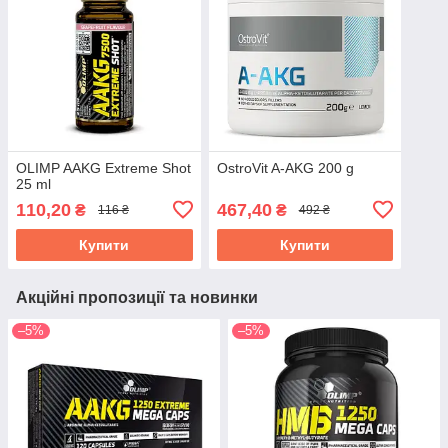
OLIMP AAKG Extreme Shot
OstroVit A-AKG 200 g
25 ml
110,20
467,40
₴
₴
116 ₴
492 ₴
Купити
Купити
Акційні пропозиції та новинки
–5%
–5%