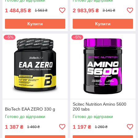
1 484,85
2 983,95
₴
₴
1 563 ₴
3 141 ₴
Купити
Купити
–5%
–5%
Scitec Nutrition Amino 5600
BioTech EAA ZERO 330 g
200 tabs
Готово до відправки
Готово до відправки
1 387
1 197
₴
₴
1 460 ₴
1 260 ₴