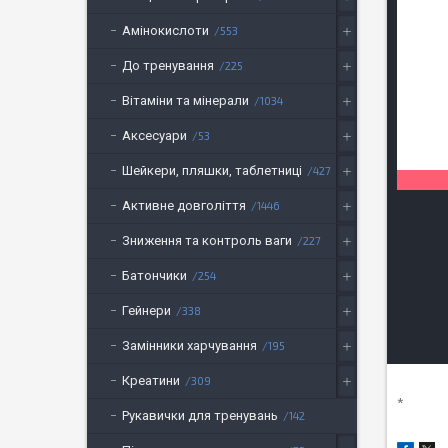
Амінокислоти
553
До тренування
225
Вітаміни та мінерали
1034
Аксесуари
53
Шейкери, пляшки, таблетниці
427
Активне довголіття
1446
Зниження та контроль ваги
227
Батончики
254
Гейнери
338
Замінники харчування
195
Креатини
309
*
Рукавички для тренувань
142