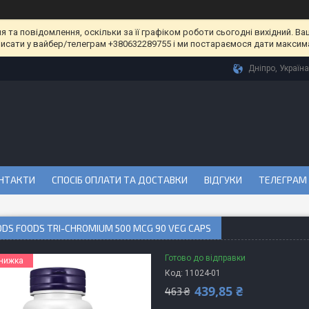
та повідомлення, оскільки за її графіком роботи сьогодні вихідний. Ва
писати у вайбер/телеграм +380632289755 і ми постараємося дати максим
Дніпро, Україна
НТАКТИ
СПОСІБ ОПЛАТИ ТА ДОСТАВКИ
ВІДГУКИ
ТЕЛЕГРАМ
DS FOODS TRI-CHROMIUM 500 MCG 90 VEG CAPS
Готово до відправки
Код:
11024-01
439,85 ₴
463 ₴