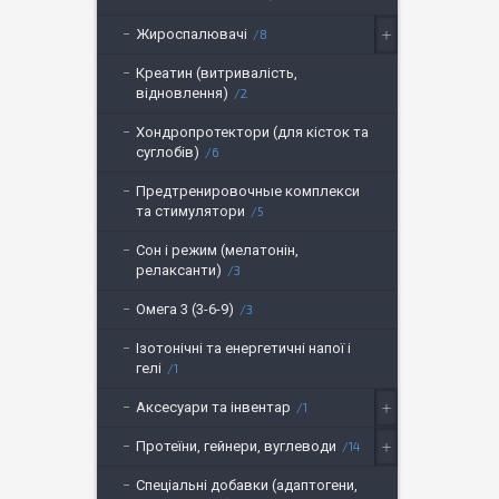
Жироспалювачі
8
Креатин (витривалість,
відновлення)
2
Хондропротектори (для кісток та
суглобів)
6
Предтренировочные комплекси
та стимулятори
5
Сон і режим (мелатонін,
релаксанти)
3
Омега 3 (3-6-9)
3
Ізотонічні та енергетичні напої і
гелі
1
Аксесуари та інвентар
1
Протеїни, гейнери, вуглеводи
14
Спеціальні добавки (адаптогени,