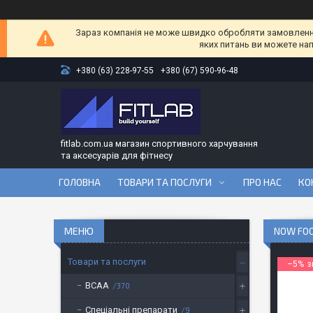
Зараз компанія не може швидко обробляти замовлення 
яких питань ви можете на
+380 (63) 228-97-55
+380 (67) 590-96-48
fitlab.com.ua магазин спортивного харчування
та аксесуарів для фітнесу
ГОЛОВНА
ТОВАРИ ТА ПОСЛУГИ
ПРО НАС
КО
NOW FOO
Товари та послуги
–5%
BCAA
370
Спеціальні препарати
9