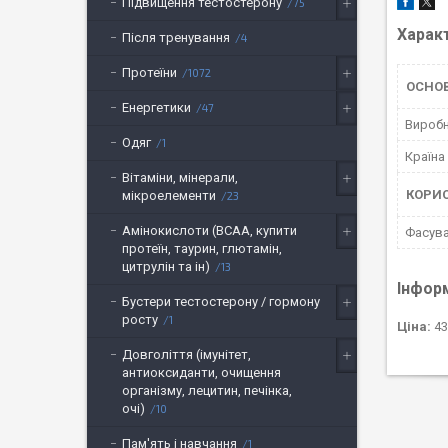
Підвищення тестостерону
75
Харак
Після тренування
4
Протеїни
1072
ОСНО
Енергетики
47
Вироб
Одяг
1
Країна
Вітаміни, мінерали,
КОРИ
мікроелементи
23
Амінокислоти (BCAA, купити
Фасув
протеїн, таурин, глютамін,
цитрулін та ін)
13
Інфор
Бустери тестостерону / гормону
росту
1
Ціна:
43
Довголіття (імунітет,
антиоксиданти, очищення
організму, лецитин, печінка,
очі)
10
Пам'ять і навчання
1