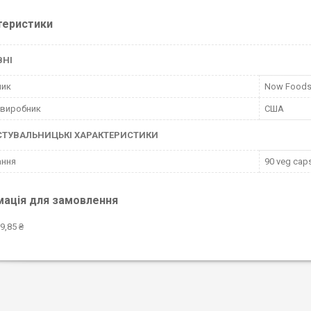
теристики
ВНІ
ник
Now Food
 виробник
США
СТУВАЛЬНИЦЬКІ ХАРАКТЕРИСТИКИ
ання
90 veg cap
мація для замовлення
9,85 ₴