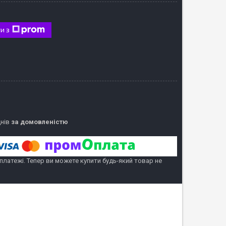
и з
днів
за домовленістю
 платежі. Тепер ви можете купити будь-який товар не