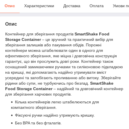
Опис
Характеристики
Доставка
Оплата
Умови п
Опис
Контейнер для зберігання продуктів
SmartShake Food
Storage Container
– це зручний та практичний вибір для
зберігання залишків або пакування обідів. Порожні
контейнери можна штабелювати один в одного для
ефективного зберігання, яке міцна і довговічна конструкція
гарантує, що він прослужить довгі роки. Контейнер також
оснащений замикаючими ручками та силіконовою підкладкою
на кришці, які допомагають надійно утримувати вміст
усередині та запобігають проливанню або витоку. Зберігайте
рідини або супи, не турбуючись про безлад.
SmartShake
Food Storage Container
– надійний та довговічний контейнер
для зберігання харчових продуктів.
Кілька контейнерів легко штабелюються для
компактного зберігання.
Фіксуючі ручки надійно утримують кришку.
Без BPA та без фталатів.