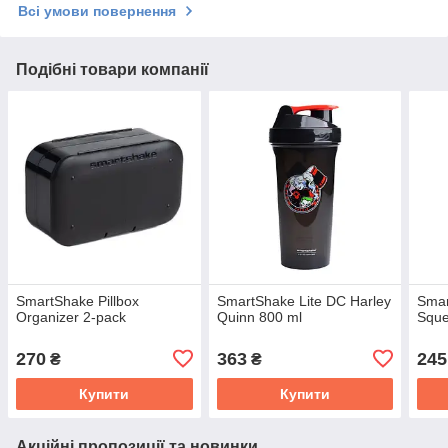
Всі умови повернення
Подібні товари компанії
SmartShake Pillbox
SmartShake Lite DC Harley
Smar
Organizer 2-pack
Quinn 800 ml
Sque
270
363
245
₴
₴
Купити
Купити
Акційні пропозиції та новинки