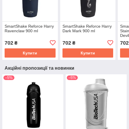
SmartShake Reforce Harry
SmartShake Reforce Harry
Smar
Ravenclaw 900 ml
Dark Mark 900 ml
Stai
Devi
702
702
702
₴
₴
Купити
Купити
Акційні пропозиції та новинки
–5%
–5%