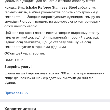
ідеально підходить для вашого активного способу життя.
Кришка
Smartshake Reforce Stainless Steel
забезпечує
герметичність, а м'яка ручка-петля робить його зручним у
використанні. Завдяки вигравіруваним одиницям виміру на
внутрішній стороні пляшки, ви зможете легко контролювати
об'єм вашого напою.
Цей шейкер також легко чистити завдяки широкому отвору
(тільки ручний догляд). Він практичний і простий у догляді.
Однак, слід пам'ятати, що цю сталеву пляшку не слід
використовувати з гарячими рідинами.
Об'єм шейкера:
900 мл.
Вага:
170 г.
Зверніть увагу!
Шкала на шейкері закінчується на 700 мл, але при наповненні
вище цієї позначки шейкер здатний вмістити до 900 мл
рідини.
Приховати
Характеристики