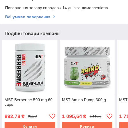
Повернення товару впродовж 14 днів за домовленістю
Всі умови повернення
Подібні товари компанії
MST Berberine 500 mg 60
MST Amino Pump 300 g
MST
caps
892,78
1 095,64
1 7
₴
₴
911 ₴
1 118 ₴
Купити
Купити