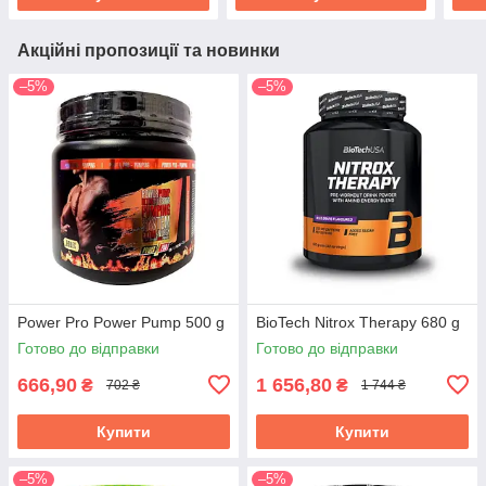
Акційні пропозиції та новинки
–5%
–5%
Power Pro Power Pump 500 g
BioTech Nitrox Therapy 680 g
Готово до відправки
Готово до відправки
666,90
1 656,80
₴
₴
702 ₴
1 744 ₴
Купити
Купити
–5%
–5%