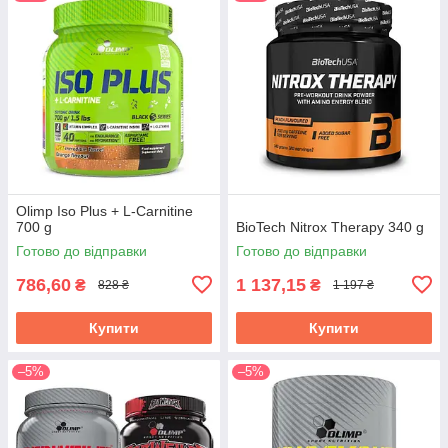
Olimp Iso Plus + L-Carnitine
700 g
BioTech Nitrox Therapy 340 g
Готово до відправки
Готово до відправки
786,60
1 137,15
₴
₴
828 ₴
1 197 ₴
Купити
Купити
–5%
–5%