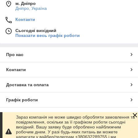
м. Дніпро
Дніпро, Україна
Контакти
Сьогодні вихідний
Показати весь графік роботи
Про нас
Контакти
Доставка та оплата
Графік роботи
Повна версія сайту
Зараз компанія не може швидко обробляти замовлення та
повідомлення, оскільки за її графіком роботи сьогодні
вихідний. Вашу заявку буде оброблено найближчим
Сайт створено на маркетплейсі
Prom.ua
робочим днем. У разі будь-яких питань ви можете
написати у вайбер/телеграм +380632289755 і ми