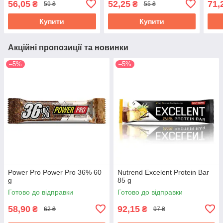
56,05
52,25
71,
₴
₴
59 ₴
55 ₴
Купити
Купити
Акційні пропозиції та новинки
–5%
–5%
Power Pro Power Pro 36% 60
Nutrend Excelent Protein Bar
g
85 g
Готово до відправки
Готово до відправки
58,90
92,15
₴
₴
62 ₴
97 ₴