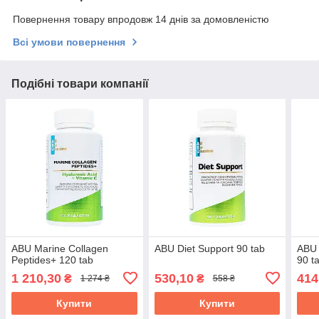
Повернення товару впродовж 14 днів за домовленістю
Всі умови повернення
Подібні товари компанії
ABU Marine Collagen
ABU Diet Support 90 tab
ABU 
Peptides+ 120 tab
90 t
1 210,30
530,10
414
₴
₴
1 274 ₴
558 ₴
Купити
Купити