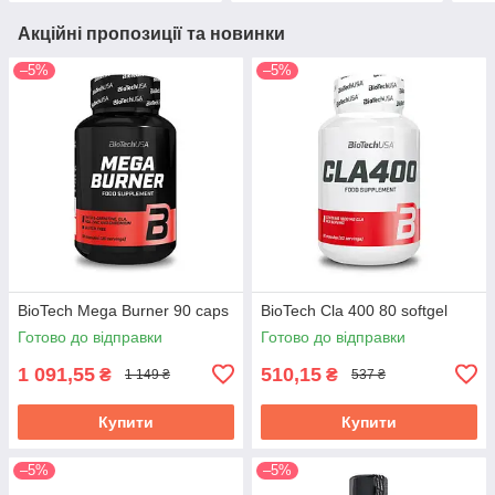
Акційні пропозиції та новинки
–5%
–5%
BioTech Mega Burner 90 caps
BioTech Cla 400 80 softgel
Готово до відправки
Готово до відправки
1 091,55
510,15
₴
₴
1 149 ₴
537 ₴
Купити
Купити
–5%
–5%