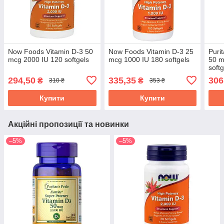
Now Foods Vitamin D-3 50
Now Foods Vitamin D-3 25
Puri
mcg 2000 IU 120 softgels
mcg 1000 IU 180 softgels
50 m
softg
294,50
335,35
306
₴
₴
310 ₴
353 ₴
Купити
Купити
Акційні пропозиції та новинки
–5%
–5%