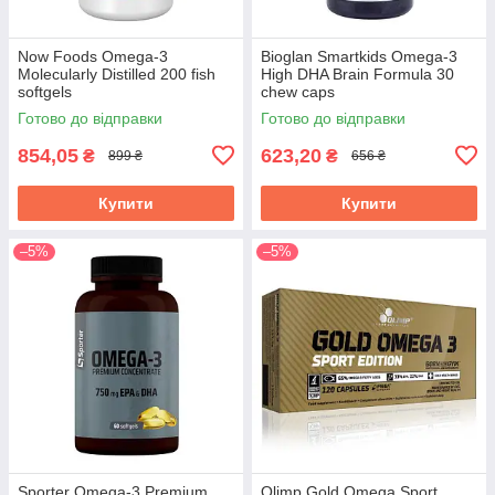
Now Foods Omega-3
Bioglan Smartkids Omega-3
Molecularly Distilled 200 fish
High DHA Brain Formula 30
softgels
chew caps
Готово до відправки
Готово до відправки
854,05
623,20
₴
₴
899 ₴
656 ₴
Купити
Купити
–5%
–5%
Sporter Omega-3 Premium
Olimp Gold Omega Sport