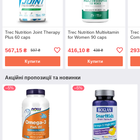
Trec Nutrition Joint Therapy
Trec Nutrition Multivitamin
Trec 
Plus 60 caps
for Women 90 caps
Comp
567,15
416,10
293
₴
₴
597 ₴
438 ₴
Купити
Купити
Акційні пропозиції та новинки
–5%
–5%