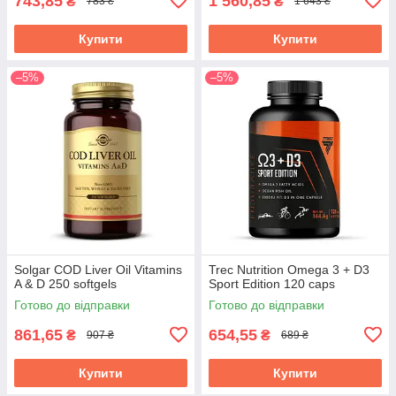
743,85
1 560,85
₴
₴
783 ₴
1 643 ₴
Купити
Купити
–5%
–5%
Solgar COD Liver Oil Vitamins
Trec Nutrition Omega 3 + D3
A & D 250 softgels
Sport Edition 120 caps
Готово до відправки
Готово до відправки
861,65
654,55
₴
₴
907 ₴
689 ₴
Купити
Купити