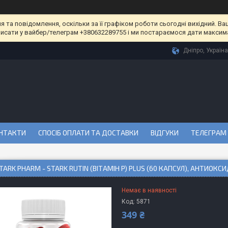
та повідомлення, оскільки за її графіком роботи сьогодні вихідний. Ва
писати у вайбер/телеграм +380632289755 і ми постараємося дати максим
Дніпро, Україна
НТАКТИ
СПОСІБ ОПЛАТИ ТА ДОСТАВКИ
ВІДГУКИ
ТЕЛЕГРАМ
TARK PHARM - STARK RUTIN (ВІТАМІН P) PLUS (60 КАПСУЛ), АНТИОК
Немає в наявності
Код:
5871
349 ₴