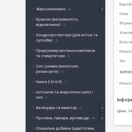
Вироб
Жироспалювачі
8
Смак
Креатин (витривалість,
Форма 
відновлення)
2
Упако
Хондропротектори (для кісток та
суглобів)
6
Власти
Предтренировочные комплекси
Кількі
та стимулятори
5
Тип
Сон і режим (мелатонін,
релаксанти)
3
КОРИ
Омега 3 (3-6-9)
3
Кількі
Ізотонічні та енергетичні напої і
гелі
1
Інфор
Аксесуари та інвентар
1
Ціна:
34
Протеїни, гейнери, вуглеводи
14
Спеціальні добавки (адаптогени,