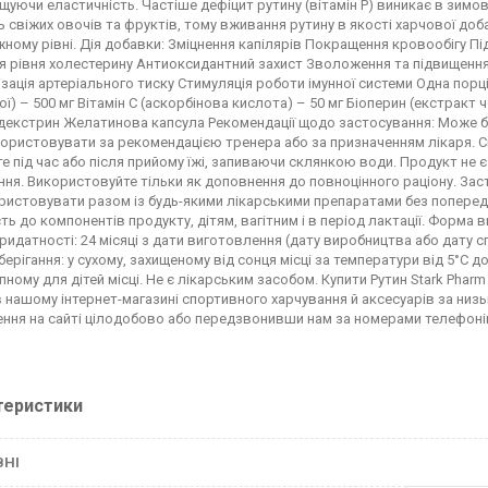
ищуючи еластичність. Частіше дефіцит рутину (вітамін P) виникає в зимо
ть свіжих овочів та фруктів, тому вживання рутину в якості харчової д
жному рівні. Дія добавки: Зміцнення капілярів Покращення кровообігу Пі
ія рівня холестерину Антиоксидантний захист Зволоження та підвищення
зація артеріального тиску Стимуляція роботи імунної системи Одна порція
ї) – 500 мг Вітамін С (аскорбінова кислота) – 50 мг Біоперин (екстракт
екстрин Желатинова капсула Рекомендації щодо застосування: Може бу
користовувати за рекомендацією тренера або за призначенням лікаря. Сп
е під час або після прийому їжі, запиваючи склянкою води. Продукт не 
ння. Використовуйте тільки як доповнення до повноцінного раціону. За
ристовувати разом із будь-якими лікарськими препаратами без попередн
ть до компонентів продукту, дітям, вагітним і в період лактації. Форма в
ридатності: 24 місяці з дати виготовлення (дату виробництва або дату с
ерігання: у сухому, захищеному від сонця місці за температури від 5°C до
ному для дітей місці. Не є лікарським засобом. Купити Рутин Stark Pharm -
 в нашому інтернет-магазині спортивного харчування й аксесуарів за н
ння на сайті цілодобово або передзвонивши нам за номерами телефонів, 
теристики
ВНІ