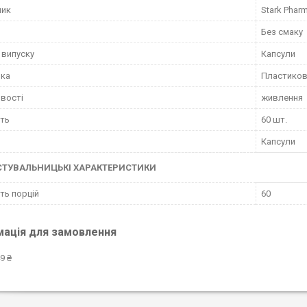
ник
Stark Phar
Без смаку
випуску
Капсули
вка
Пластиков
вості
живлення
сть
60 шт.
Капсули
СТУВАЛЬНИЦЬКІ ХАРАКТЕРИСТИКИ
сть порцій
60
мація для замовлення
9 ₴