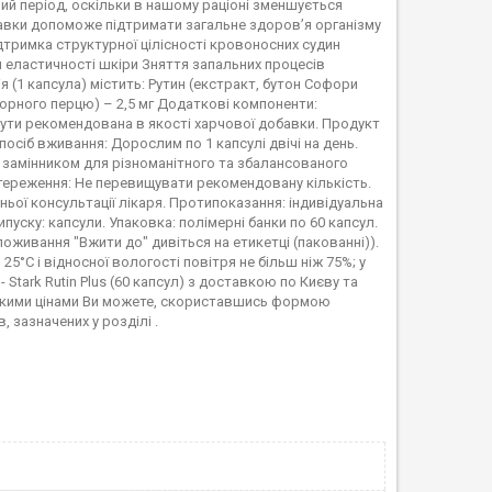
вий період, оскільки в нашому раціоні зменшується
обавки допоможе підтримати загальне здоров’я організму
дтримка структурної цілісності кровоносних судин
 еластичності шкіри Зняття запальних процесів
 (1 капсула) містить: Рутин (екстракт, бутон Софори
 чорного перцю) – 2,5 мг Додаткові компоненти:
ти рекомендована в якості харчової добавки. Продукт
осіб вживання: Дорослим по 1 капсулі двічі на день.
є замінником для різноманітного та збалансованого
стереження: Не перевищувати рекомендовану кількість.
ьої консультації лікаря. Протипоказання: індивідуальна
ипуску: капсули. Упаковка: полімерні банки по 60 капсул.
поживання "Вжити до" дивіться на етикетці (пакованні)).
 25°C і відносної вологості повітря не більш ніж 75%; у
 Stark Rutin Plus (60 капсул) з доставкою по Києву та
изькими цінами Ви можете, скориставшись формою
зазначених у розділі .