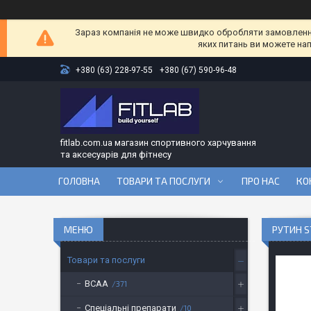
Зараз компанія не може швидко обробляти замовлення 
яких питань ви можете на
+380 (63) 228-97-55
+380 (67) 590-96-48
fitlab.com.ua магазин спортивного харчування
та аксесуарів для фітнесу
ГОЛОВНА
ТОВАРИ ТА ПОСЛУГИ
ПРО НАС
КО
РУТИН S
Товари та послуги
BCAA
371
Спеціальні препарати
10