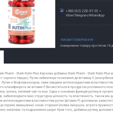
+380 (63) 228-97-55
Viber/Telegram/WhatsApp
повернення товару протягом 14 
ark Pharm - Stark Rutin Plus Харчова добавка Stark Pharm - Stark Rutin Plu
кт чорного перцю). Рутин забезпечує посилення дії вітаміну С (аскорбін
. Рутин є біофлавоноїдом, саме завдяки антиоксидантним властивостям
ого класифікують як вітамін P. Він міститься в продуктах рослинного по
а, гречка, зелений чай та інші. Одна з основних функцій рутину в орган
ів, забезпечувати їхню структурну цілісність та еластичність, також ві
м антиоксидантним властивостям рутин (вітамін P) допомагає захистити
 Це сприяє зменшенню ознак старіння (поява зморшок, втрата пружност
ню запалень та подразнення шкіри. Крім того, добавки рутину допомаг