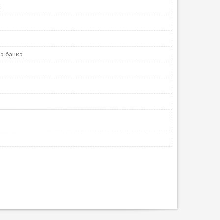
m
а банка