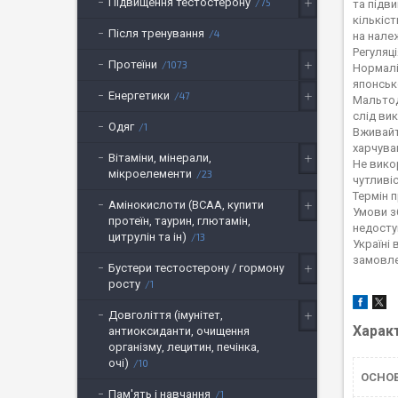
Підвищення тестостерону
75
та підв
кількіс
Після тренування
4
на нале
Регуляц
Протеїни
1073
Нормалі
японсько
Енергетики
47
Мальтод
слід ви
Одяг
1
Вживайт
харчува
Вітаміни, мінерали,
Не вико
мікроелементи
23
чутливіс
Термін п
Амінокислоти (BCAA, купити
Умови зб
протеїн, таурин, глютамін,
недоступ
цитрулін та ін)
13
Україні
замовле
Бустери тестостерону / гормону
росту
1
Довголіття (імунітет,
Харак
антиоксиданти, очищення
організму, лецитин, печінка,
очі)
10
ОСНО
Пам'ять і навчання
1