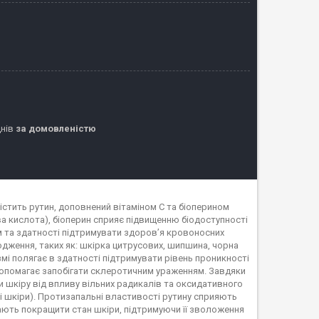
днів
за домовленістю
s містить рутин, доповнений вітаміном C та біоперином
ова кислота), біоперин сприяє підвищенню біодоступності
 та здатності підтримувати здоров’я кровоносних
ходження, таких як: шкірка цитрусових, шипшина, чорна
ізмі полягає в здатності підтримувати рівень проникності
н допомагає запобігати склеротичним ураженням. Завдяки
 шкіру від впливу вільних радикалів та оксидативного
і шкіри). Протизапальні властивості рутину сприяють
ають покращити стан шкіри, підтримуючи її зволоження