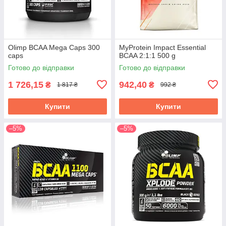
Olimp BCAA Mega Caps 300
MyProtein Impact Essential
caps
BCAA 2:1:1 500 g
Готово до відправки
Готово до відправки
1 726,15
942,40
₴
₴
1 817 ₴
992 ₴
Купити
Купити
–5%
–5%