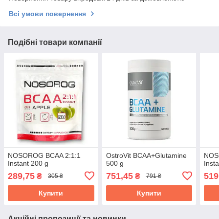
Всі умови повернення
Подібні товари компанії
NOSOROG BCAA 2:1:1
OstroVit BCAA+Glutamine
NOS
Instant 200 g
500 g
Inst
289,75
751,45
519
₴
₴
305 ₴
791 ₴
Купити
Купити
Акційні пропозиції та новинки