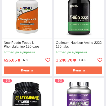
Now Foods Foods L-
Optimum Nutrition Amino 2222
Phenylalanine 120 caps
160 tabs
Готово до відправки
Готово до відправки
626,05
1 240,70
₴
₴
659 ₴
1 306 ₴
Купити
Купити
–5%
–5%