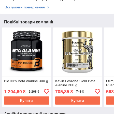
Всі умови повернення
Подібні товари компанії
BioTech Beta Alanine 300 g
Kevin Levrone Gold Beta
Olim
Alanine 300 g
Rush
1 204,60
705,85
568
₴
₴
1 268 ₴
743 ₴
Купити
Купити
Акційні пропозиції та новинки